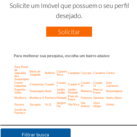
Solicite um Imóvel que possuem o seu perfil
desejado.
Solicitar
Para melhorar sua pesquisa, escolha um bairro abaixo:
Área Rural
de
Barra de
Cajueiro
Jaboatão
Bulhões
Candeias
Cascata
Cavaleiro
Centro
Jangada
Seco
dos
Guararapes
Centro
Curado
Curado
Curado
Dois
Comportas
Curado
Curado II
Industrial
I
III
IV
Carneiros
Engenho
Jardim
Jardim
Marcos
Guararapes
Ibura
Manassu
Massangana
Velho
Jordão
Piedade
Freire
Praia do
Muribeca
Muribeca II
Pacheco
Piedade
Prazeres
Santana
Santo Aleixo
Paiva
Vargem
Vila
Vista
Socorro
Sucupira
Ur-11
Vila Rica
Vitória
fria
Sotave
Alegre
Zumbi do
Pacheco
Filtrar busca