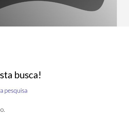
sta busca!
ra pesquisa
o.