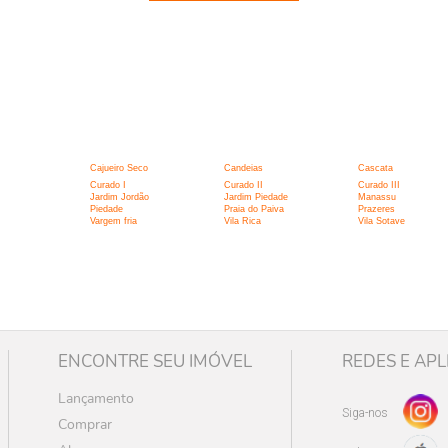
:
Cajueiro Seco
Candeias
Cascata
Curado I
Curado II
Curado III
Jardim Jordão
Jardim Piedade
Manassu
Piedade
Praia do Paiva
Prazeres
Vargem fria
Vila Rica
Vila Sotave
ENCONTRE SEU IMÓVEL
REDES E APL
Lançamento
Siga-nos
Comprar