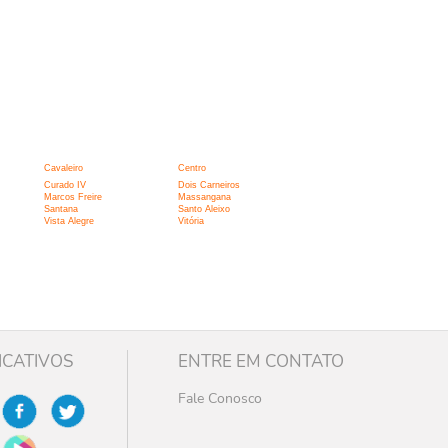
Cavaleiro
Centro
Curado IV
Dois Carneiros
Marcos Freire
Massangana
Santana
Santo Aleixo
Vista Alegre
Vitória
ICATIVOS
ENTRE EM CONTATO
Fale Conosco