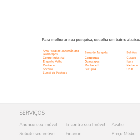
Para melhorar sua pesquisa, escolha um bairro abaixo
Área Rural de Jaboatão dos
Barra de Jangada
Bulhões
Guararapes
Centro Industrial
Comportas
Curado
Engenho Velho
Guararapes
Ibura
Muribeca
Muribeca II
Pacheco
Socorro
Sucupira
Ur-11
Zumbi do Pacheco
SERVIÇOS
Anuncie seu imóvel
Encontre seu Imóvel
Avalie
Solicite seu imóvel
Financie
Preço Médio