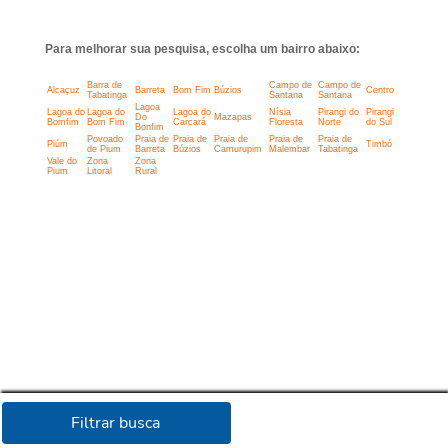
Para melhorar sua pesquisa, escolha um bairro abaixo:
Barra de
Campo de
Campo de
Alcaçuz
Barreta
Bom Fim
Búzios
Centro
Tabatinga
Santana
Santana
Lagoa
Lagoa do
Lagoa do
Lagoa do
Nísia
Pirangi do
Pirangi
Do
Mazapas
Bomfim
Bom Fim
Carcará
Floresta
Norte
do Sul
Bonfim
Povoado
Praia de
Praia de
Praia de
Praia de
Praia de
Piúm
Timbó
de Pium
Barreta
Búzios
Camurupim
Malembar
Tabatinga
Vale do
Zona
Zona
Pium
Litoral
Rural
Filtrar busca