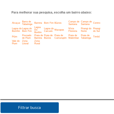
Para melhorar sua pesquisa, escolha um bairro abaixo:
Barra de
Campo de
Campo de
Alcaçuz
Barreta
Bom Fim
Búzios
Centro
Tabatinga
Santana
Santana
Lagoa
Lagoa do
Lagoa do
Lagoa do
Nísia
Pirangi do
Pirangi
Do
Mazapas
Bomfim
Bom Fim
Carcará
Floresta
Norte
do Sul
Bonfim
Povoado
Praia de
Praia de
Praia de
Praia de
Praia de
Piúm
Timbó
de Pium
Barreta
Búzios
Camurupim
Malembar
Tabatinga
Vale do
Zona
Zona
Pium
Litoral
Rural
Filtrar busca