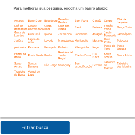
Para melhorar sua pesquisa, escolha um bairro abaixo:
Benedito
Chã da
Antares
Barro Duro
Bebedouro
Bom Parto
Canaã
Centro
Bentes
Jaqueira
Chã de
Cidade
Clima
Cruz das
Fernão
Farol
Feitosa
Garça Torta
Bebedouro
Universitária
Bom
Almas
Velho
Gruta de
Jardim
Guaxumã
Ipioca
Jacarecica
Jacintinho
Jaraguá
Jardinópolis
Lourdes
Petrópolis
Lagoa da
Ouro
Jatiúca
Levada
Mangabeiras
Murilopolis
Mutange
Pajuçara
Anta
Preto
Ponta da
Ponta
paripueira
Pescaria
Petrópolis
Pinheiro
Pitanguinha
Poço
Terra
Grossa
Residencial
Pontal da
Rio
Santa
Ponta Verde
Prado
Jardim
Riacho Doce
Santa Lúcia
Barra
Novo
Amélia
Royal
Tabuleiro
Santo
Santos
Sem
Tabuleiro
São Jorge
Sauaçuhy
Serraria
do
Amaro
Dumont
especificação
dos Martins
Martins
Trapiche
Vergel do
da Barra
Lago
Filtrar busca