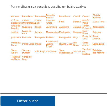
Para melhorar sua pesquisa, escolha um bairro abaixo:
Benedito
Chã da
Antares
Barro Duro
Bebedouro
Bom Parto
Canaã
Centro
Bentes
Jaqueira
Chã de
Cidade
Clima
Cruz das
Fernão
Farol
Feitosa
Garça Torta
Bebedouro
Universitária
Bom
Almas
Velho
Gruta de
Jardim
Guaxumã
Ipioca
Jacarecica
Jacintinho
Jaraguá
Jardinópolis
Lourdes
Petrópolis
Lagoa da
Ouro
Jatiúca
Levada
Mangabeiras
Murilopolis
Mutange
Pajuçara
Anta
Preto
Ponta da
Ponta
paripueira
Pescaria
Petrópolis
Pinheiro
Pitanguinha
Poço
Terra
Grossa
Residencial
Pontal da
Rio
Santa
Ponta Verde
Prado
Jardim
Riacho Doce
Santa Lúcia
Barra
Novo
Amélia
Royal
Tabuleiro
Santo
Santos
Sem
Tabuleiro
São Jorge
Sauaçuhy
Serraria
do
Amaro
Dumont
especificação
dos Martins
Martins
Trapiche
Vergel do
da Barra
Lago
Filtrar busca