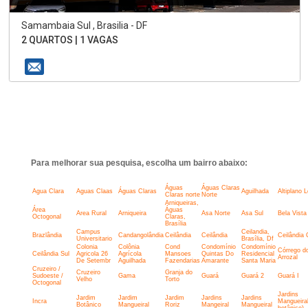
Samambaia Sul , Brasilia - DF
2 QUARTOS | 1 VAGAS
Para melhorar sua pesquisa, escolha um bairro abaixo:
Águas
Águas Claras
Agua Clara
Aguas Claas
Águas Claras
Aguilhada
Altiplano 
Claras norte
Norte
Arniqueiras,
Área
Águas
Area Rural
Arniqueira
Asa Norte
Asa Sul
Bela Vista
Octogonal
Claras,
Brasília
Campus
Ceilandia,
Brazlândia
Candangolândia
Ceilândia
Ceilândia
Ceilândia 
Universitario
Brasília, Df
Colonia
Colônia
Cond
Condomínio
Condomínio
Córrego d
Ceilândia Sul
Agricola 26
Agrícola
Mansoes
Quintas Do
Residencial
Arrozal
De Setembr
Aguilhada
Fazendarias
Amarante
Santa Maria
Cruzeiro /
Cruzeiro
Granja do
Sudoeste /
Gama
Guará
Guará 2
Guará I
Velho
Torto
Octogonal
Jardins
Jardim
Jardim
Jardim
Jardins
Jardins
Incra
Mangueira
Botânico
Mangueiral
Roriz
Mangeiral
Mangueiral