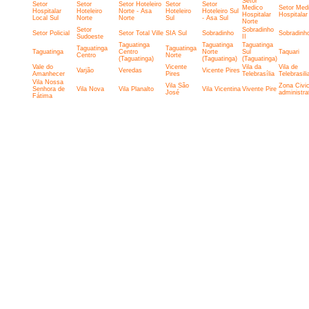
Setor
Setor
Setor
Setor Hoteleiro
Setor
Setor
Medico
Setor Med
Hospitalar
Hoteleiro
Norte - Asa
Hoteleiro
Hoteleiro Sul
Hospitalar
Hospitalar
Local Sul
Norte
Norte
Sul
- Asa Sul
Norte
Setor
Sobradinho
Setor Policial
Setor Total Ville
SIA Sul
Sobradinho
Sobradinho
Sudoeste
II
Taguatinga
Taguatinga
Taguatinga
Taguatinga
Taguatinga
Taguatinga
Centro
Norte
Sul
Taquari
Centro
Norte
(Taguatinga)
(Taguatinga)
(Taguatinga)
Vale do
Vicente
Vila da
Vila de
Varjão
Veredas
Vicente Pires
Amanhecer
Pires
Telebrasília
Telebrasili
Vila Nossa
Vila São
Zona Civic
Senhora de
Vila Nova
Vila Planalto
Vila Vicentina
Vivente Pire
José
administra
Fátima