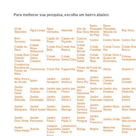
Para melhorar sua pesquisa, escolha um bairro abaixo:
Bairro
Bairro
23 de
Água
Alto da
Planejado
Planejado
Água Limpa
Alameda
Boa Vista
Setembro
Vermelha
Boa Vista
Mirante
Mirante do
do Pary
Pary,
Bom
Capão do
Capela do
Cassira
Canelas
Centro
Centro Norte
Centro Sul
Sucesso
Pequi
Piçarrão
Lúcia
Cidade
Cohab
Cidade de
Cohab Asa
Cohab Asa
Cohab
Cohab Cristo
Cohab Do
Nova
Cabo
Deus
Bela
Branca
Canellas
Rei
Bosco
Hollywood
Michel
Cohab Dom
Cohab
Cohab
Cohab
Cohab Vinte e
Cohab
Cohab
Colinas
Orlando
Jaime
Santa
Sete de
Quatro de
Primavera
Santa Clara
Verdejante
Chaves
Campos
Isabel
Maio
Dezembro
Condomínio
Residencial
Florais da
Frutal de
Construmat
Cristo Rei
Figueirinha
Glória
Guarita II
Florais da
Mata
Minas
Mata
Jardim
Jardim
Hélio Ponce
Jardim
Jardim
Jardim
Jardim
Ipase
Buenos
Campos
de Arruda
Aeroporto
América
Beira Rio
Cerrado
Aires
Verdes
Jardim
Jardim
Jardim das
Jardim das
Jardim das
Jardim de
Jardim dos
Jardim dos
Costa
das
Acácias
Canoas
Flores
Alá
Estados
Girassóis
Verde
Palmeiras
Jardim
Jardim
Jardim
Jardim
Jardim
Jardim
Jardim
Jardim
Eldorado
Esmeralda
Glória l
Glória ll
Ikaraí
Imperador
Imperial
Itororó
Jardim
Jardim
Jardim
Jardim
Jardim
Jardim
Nossa
Jardim Novo
Jardim
Novo
Marajoara
Maria Izabel
Mariana
Maringá
Senhora
Mundo
Novo Niter
Horizonte
Santana
Jardim
Jardim
Jardim
Jardim
Jardim
Jardim
Jardim
São
Jardim União
Ouro Verde
Panorama
Paula I
Paula II
Potiguar
Vasconcel
Francisco
Joaquim
Loteamento
Nossa
Jardim
Marechal
Jeanne
Augustinho
Jardim
Manga
Mapim
Senhora da
Vista Alegre
Rondon
Curvo
Paula III
Guia
Nova