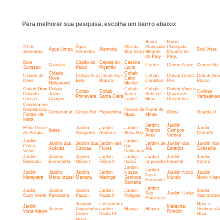
Para melhorar sua pesquisa, escolha um bairro abaixo:
Bairro
Bairro
23 de
Água
Alto da
Planejado
Planejado
Água Limpa
Alameda
Boa Vista
Setembro
Vermelha
Boa Vista
Mirante
Mirante do
do Pary
Pary,
Bom
Capão do
Capela do
Cassira
Canelas
Centro
Centro Norte
Centro Sul
Sucesso
Pequi
Piçarrão
Lúcia
Cidade
Cohab
Cidade de
Cohab Asa
Cohab Asa
Cohab
Cohab Cristo
Cohab Do
Nova
Cabo
Deus
Bela
Branca
Canellas
Rei
Bosco
Hollywood
Michel
Cohab Dom
Cohab
Cohab
Cohab
Cohab Vinte e
Cohab
Cohab
Colinas
Orlando
Jaime
Santa
Sete de
Quatro de
Primavera
Santa Clara
Verdejante
Chaves
Campos
Isabel
Maio
Dezembro
Condomínio
Residencial
Florais da
Frutal de
Construmat
Cristo Rei
Figueirinha
Glória
Guarita II
Florais da
Mata
Minas
Mata
Jardim
Jardim
Hélio Ponce
Jardim
Jardim
Jardim
Jardim
Ipase
Buenos
Campos
de Arruda
Aeroporto
América
Beira Rio
Cerrado
Aires
Verdes
Jardim
Jardim
Jardim das
Jardim das
Jardim das
Jardim de
Jardim dos
Jardim dos
Costa
das
Acácias
Canoas
Flores
Alá
Estados
Girassóis
Verde
Palmeiras
Jardim
Jardim
Jardim
Jardim
Jardim
Jardim
Jardim
Jardim
Eldorado
Esmeralda
Glória l
Glória ll
Ikaraí
Imperador
Imperial
Itororó
Jardim
Jardim
Jardim
Jardim
Jardim
Jardim
Nossa
Jardim Novo
Jardim
Novo
Marajoara
Maria Izabel
Mariana
Maringá
Senhora
Mundo
Novo Niter
Horizonte
Santana
Jardim
Jardim
Jardim
Jardim
Jardim
Jardim
Jardim
São
Jardim União
Ouro Verde
Panorama
Paula I
Paula II
Potiguar
Vasconcel
Francisco
Joaquim
Loteamento
Nossa
Jardim
Marechal
Jeanne
Augustinho
Jardim
Manga
Mapim
Senhora da
Vista Alegre
Rondon
Curvo
Paula III
Guia
Nova