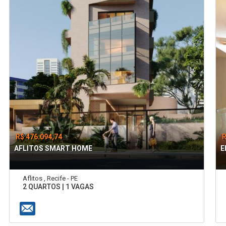
R$ 476.094,74
R
AFLITOS SMART HOME
E
Aflitos , Recife - PE
2 QUARTOS | 1 VAGAS