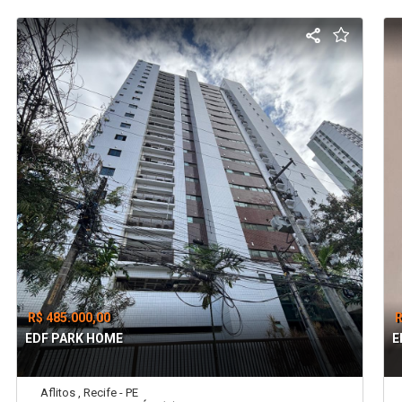
R$ 485.000,00
R
EDF PARK HOME
E
Aflitos , Recife - PE