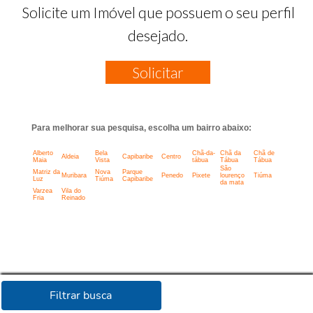
Solicite um Imóvel que possuem o seu perfil
desejado.
Solicitar
Para melhorar sua pesquisa, escolha um bairro abaixo:
Alberto
Bela
Chã-da-
Chã da
Chã de
Aldeia
Capibaribe
Centro
Maia
Vista
tábua
Tábua
Tábua
São
Matriz da
Nova
Parque
Muribara
Penedo
Pixete
lourenço
Tiúma
Luz
Tiúma
Capibaribe
da mata
Varzea
Vila do
Fria
Reinado
Filtrar busca