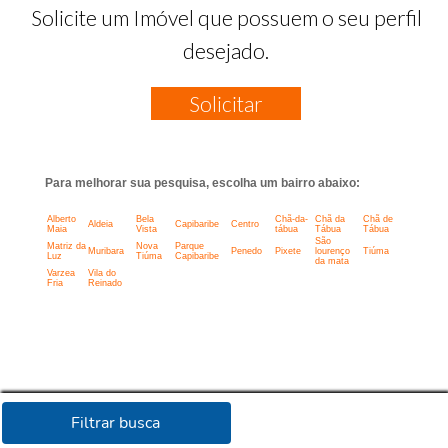
Solicite um Imóvel que possuem o seu perfil
desejado.
Solicitar
Para melhorar sua pesquisa, escolha um bairro abaixo:
Alberto
Bela
Chã-da-
Chã da
Chã de
Aldeia
Capibaribe
Centro
Maia
Vista
tábua
Tábua
Tábua
São
Matriz da
Nova
Parque
Muribara
Penedo
Pixete
lourenço
Tiúma
Luz
Tiúma
Capibaribe
da mata
Varzea
Vila do
Fria
Reinado
Filtrar busca