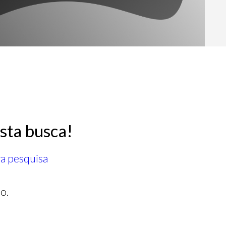
sta busca!
ra pesquisa
o.