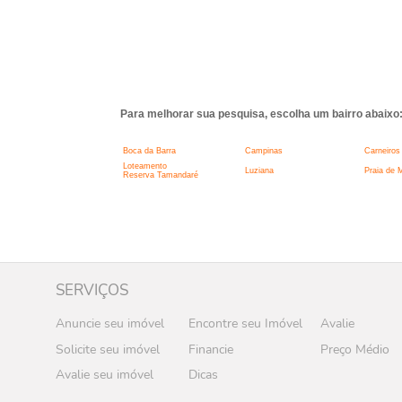
Para melhorar sua pesquisa, escolha um bairro abaixo
Boca da Barra
Campinas
Carneiros
Loteamento
Luziana
Praia de
Reserva Tamandaré
SERVIÇOS
Anuncie seu imóvel
Encontre seu Imóvel
Avalie
Solicite seu imóvel
Financie
Preço Médio
Avalie seu imóvel
Dicas