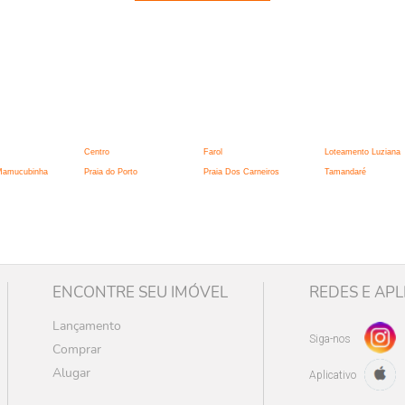
:
Centro
Farol
Loteamento Luziana
 Mamucubinha
Praia do Porto
Praia Dos Carneiros
Tamandaré
ENCONTRE SEU IMÓVEL
REDES E APL
Lançamento
Siga-nos
Comprar
Alugar
Aplicativo