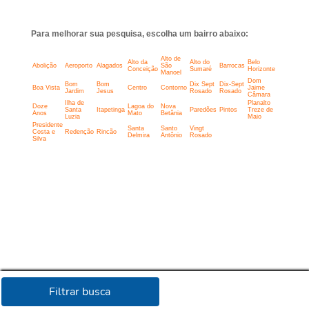
Para melhorar sua pesquisa, escolha um bairro abaixo:
Alto de
Alto da
Alto do
Belo
Abolição
Aeroporto
Alagados
São
Barrocas
Conceição
Sumaré
Horizonte
Manoel
Dom
Bom
Bom
Dix Sept
Dix-Sept
Boa Vista
Centro
Contorno
Jaime
Jardim
Jesus
Rosado
Rosado
Câmara
Ilha de
Planalto
Doze
Lagoa do
Nova
Santa
Itapetinga
Paredões
Pintos
Treze de
Anos
Mato
Betânia
Luzia
Maio
Presidente
Santa
Santo
Vingt
Costa e
Redenção
Rincão
Delmira
Antônio
Rosado
Silva
Filtrar busca