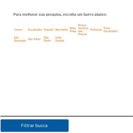
Para melhorar sua pesquisa, escolha um bairro abaixo:
Nossa
Meia
Senhora
Porto
Centro
Escalvados
Gravatá
Machados
Pedreiras
Praia
das
Escalvados
Graças
São
São
Volta
São Paulo
Domingos
Pedro
Grande
Filtrar busca