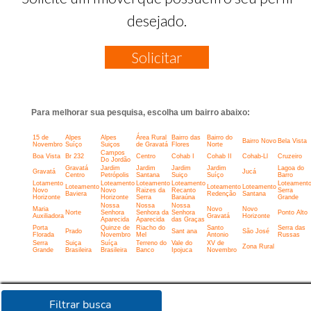
desejado.
Solicitar
Para melhorar sua pesquisa, escolha um bairro abaixo:
15 de
Alpes
Alpes
Área Rural
Bairro das
Bairro do
Bairro Novo
Bela Vista
Novembro
Suíço
Suiços
de Gravatá
Flores
Norte
Campos
Boa Vista
Br 232
Centro
Cohab I
Cohab II
Cohab-Ll
Cruzeiro
Do Jordão
Gravatá
Jardim
Jardim
Jardim
Jardim
Lagoa do
Gravatá
Jucá
Centro
Petrópolis
Santana
Suiço
Suíço
Barro
Lotamento
Loteamento
Loteamento
Loteamento
Loteament
Loteamento
Loteamento
Loteamento
Novo
Novo
Raizes da
Recanto
Serra
Baviera
Redenção
Santana
Horizonte
Horizonte
Serra
Baraúna
Grande
Nossa
Nossa
Nossa
Maria
Novo
Novo
Norte
Senhora
Senhora da
Senhora
Ponto Alto
Auxiliadora
Gravatá
Horizonte
Aparecida
Aparecida
das Graças
Porta
Quinze de
Riacho do
Santo
Serra das
Prado
Sant ana
São José
Florada
Novembro
Mel
Antonio
Russas
Serra
Suiça
Suíça
Terreno do
Vale do
XV de
Zona Rural
Grande
Brasileira
Brasileira
Banco
Ipojuca
Novembro
Filtrar busca