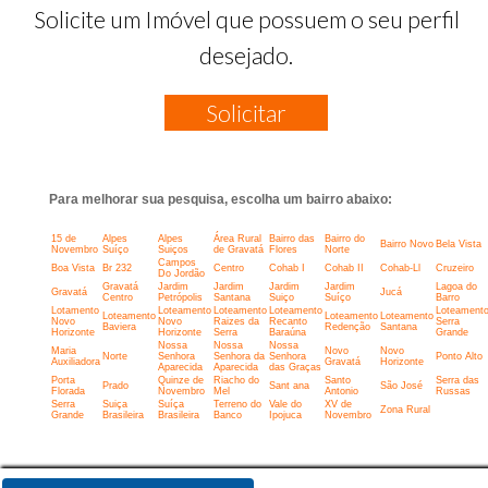
Solicite um Imóvel que possuem o seu perfil
desejado.
Solicitar
Para melhorar sua pesquisa, escolha um bairro abaixo:
15 de
Alpes
Alpes
Área Rural
Bairro das
Bairro do
Bairro Novo
Bela Vista
Novembro
Suíço
Suiços
de Gravatá
Flores
Norte
Campos
Boa Vista
Br 232
Centro
Cohab I
Cohab II
Cohab-Ll
Cruzeiro
Do Jordão
Gravatá
Jardim
Jardim
Jardim
Jardim
Lagoa do
Gravatá
Jucá
Centro
Petrópolis
Santana
Suiço
Suíço
Barro
Lotamento
Loteamento
Loteamento
Loteamento
Loteament
Loteamento
Loteamento
Loteamento
Novo
Novo
Raizes da
Recanto
Serra
Baviera
Redenção
Santana
Horizonte
Horizonte
Serra
Baraúna
Grande
Nossa
Nossa
Nossa
Maria
Novo
Novo
Norte
Senhora
Senhora da
Senhora
Ponto Alto
Auxiliadora
Gravatá
Horizonte
Aparecida
Aparecida
das Graças
Porta
Quinze de
Riacho do
Santo
Serra das
Prado
Sant ana
São José
Florada
Novembro
Mel
Antonio
Russas
Serra
Suiça
Suíça
Terreno do
Vale do
XV de
Zona Rural
Grande
Brasileira
Brasileira
Banco
Ipojuca
Novembro