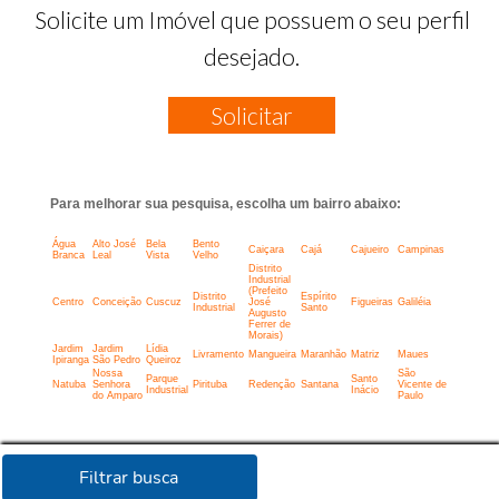
Solicite um Imóvel que possuem o seu perfil
desejado.
Solicitar
Para melhorar sua pesquisa, escolha um bairro abaixo:
Água
Alto José
Bela
Bento
Caiçara
Cajá
Cajueiro
Campinas
Branca
Leal
Vista
Velho
Distrito
Industrial
(Prefeito
Distrito
Espírito
Centro
Conceição
Cuscuz
José
Figueiras
Galiléia
Industrial
Santo
Augusto
Ferrer de
Morais)
Jardim
Jardim
Lídia
Livramento
Mangueira
Maranhão
Matriz
Maues
Ipiranga
São Pedro
Queiroz
Nossa
São
Parque
Santo
Natuba
Senhora
Pirituba
Redenção
Santana
Vicente de
Industrial
Inácio
do Amparo
Paulo
Filtrar busca