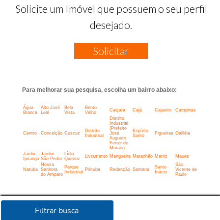
Solicite um Imóvel que possuem o seu perfil
desejado.
Solicitar
Para melhorar sua pesquisa, escolha um bairro abaixo:
Água
Alto José
Bela
Bento
Caiçara
Cajá
Cajueiro
Campinas
Branca
Leal
Vista
Velho
Distrito
Industrial
(Prefeito
Distrito
Espírito
Centro
Conceição
Cuscuz
José
Figueiras
Galiléia
Industrial
Santo
Augusto
Ferrer de
Morais)
Jardim
Jardim
Lídia
Livramento
Mangueira
Maranhão
Matriz
Maues
Ipiranga
São Pedro
Queiroz
Nossa
São
Parque
Santo
Natuba
Senhora
Pirituba
Redenção
Santana
Vicente de
Industrial
Inácio
do Amparo
Paulo
Filtrar busca