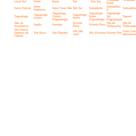
Hospitalar
Hospitalar
Local Sul
Norte
Norte
Sul
- Asa Sul
Norte
Setor
Sobradinho
Setor Policial
Setor Total Ville
SIA Sul
Sobradinho
Sobradinho
Sudoeste
II
Taguatinga
Taguatinga
Taguatinga
Taguatinga
Taguatinga
Taguatinga
Centro
Norte
Sul
Taquari
Centro
Norte
(Taguatinga)
(Taguatinga)
(Taguatinga)
Vale do
Vicente
Vila da
Vila de
Varjão
Veredas
Vicente Pires
Amanhecer
Pires
Telebrasília
Telebrasili
Vila Nossa
Vila São
Zona Civic
Senhora de
Vila Nova
Vila Planalto
Vila Vicentina
Vivente Pire
José
administra
Fátima