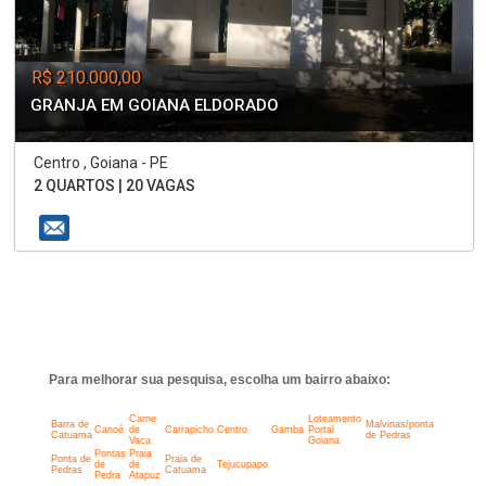
R$ 210.000,00
GRANJA EM GOIANA ELDORADO
Centro , Goiana - PE
2 QUARTOS | 20 VAGAS
Para melhorar sua pesquisa, escolha um bairro abaixo:
Carne
Loteamento
Barra de
Malvinas/ponta
Canoé
de
Carrapicho
Centro
Gamba
Portal
Catuama
de Pedras
Vaca
Goiana
Pontas
Praia
Ponta de
Praia de
de
de
Tejucupapo
Pedras
Catuama
Pedra
Atapuz