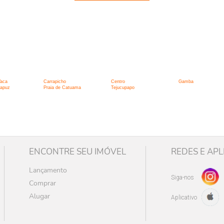
:
Vaca
Carrapicho
Centro
Gamba
tapuz
Praia de Catuama
Tejucupapo
ENCONTRE SEU IMÓVEL
REDES E APL
Lançamento
Siga-nos
Comprar
Alugar
Aplicativo