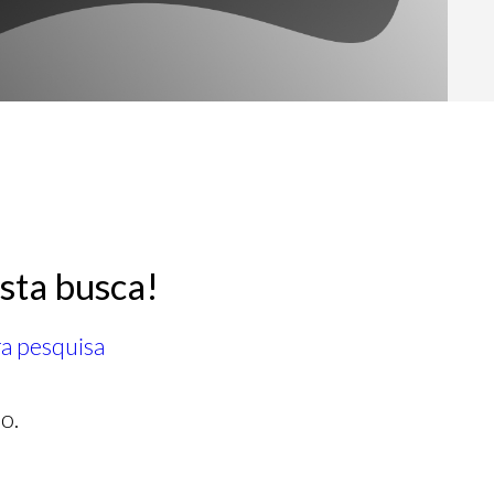
sta busca!
ra pesquisa
o.