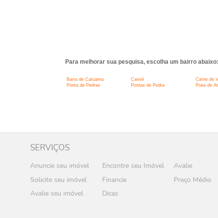
Para melhorar sua pesquisa, escolha um bairro abaixo
Barra de Catuama
Canoé
Carne de 
Ponta de Pedras
Pontas de Pedra
Praia de A
SERVIÇOS
Anuncie seu imóvel
Encontre seu Imóvel
Avalie
Solicite seu imóvel
Financie
Preço Médio
Avalie seu imóvel
Dicas