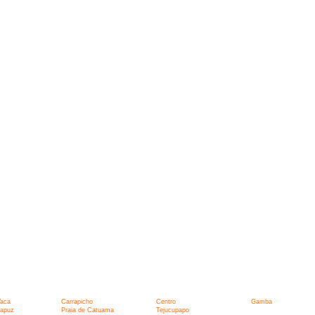
:
Vaca
Carrapicho
Centro
Gamba
tapuz
Praia de Catuama
Tejucupapo