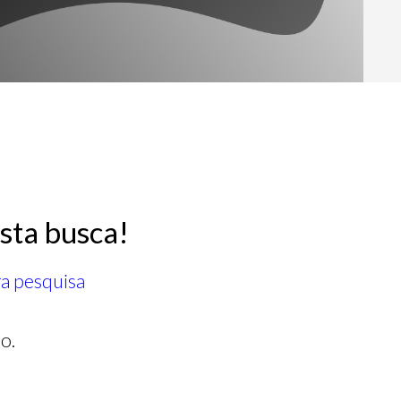
sta busca!
ra pesquisa
o.