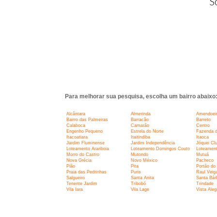
S
Para melhorar sua pesquisa, escolha um bairro abaixo
Alcântara
Almerinda
Amendoei
Bairro das Palmeiras
Barracão
Barreto
Calaboca
Camarão
Centro
Engenho Pequeno
Estrela do Norte
Fazenda d
Itacoatiara
Itaitindiba
Itaoca
Jardim Fluminense
Jardim Independência
Jóquei Cl
Loteamento Arariboia
Loteamento Domingos Couto
Loteament
Morro do Castro
Mutondo
Mutuá
Nova Grécia
Novo México
Pacheco
Pião
Pita
Portão do
Praia das Pedrinhas
Puris
Raul Veig
Salgueiro
Santa Anita
Santa Bár
Tenente Jardim
Tribobó
Trindade
Vila Iara
Vila Lage
Vista Aleg