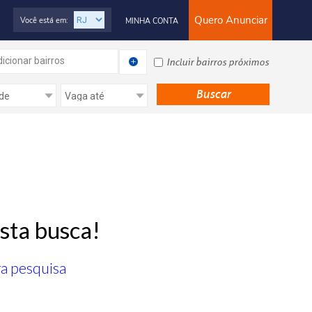
Quero Anunciar
Você está em:
MINHA CONTA
icionar bairros
Incluir bairros próximos
sta busca!
ra pesquisa