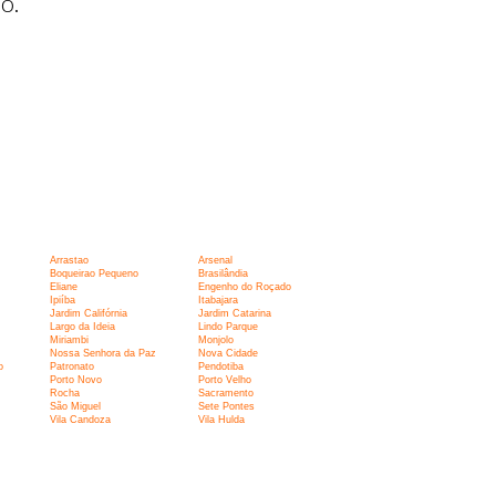
o.
Arrastao
Arsenal
Boqueirao Pequeno
Brasilândia
Eliane
Engenho do Roçado
Ipiíba
Itabajara
Jardim Califórnia
Jardim Catarina
Largo da Ideia
Lindo Parque
Miriambi
Monjolo
Nossa Senhora da Paz
Nova Cidade
o
Patronato
Pendotiba
Porto Novo
Porto Velho
Rocha
Sacramento
São Miguel
Sete Pontes
Vila Candoza
Vila Hulda