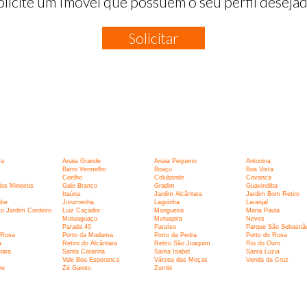
olicite um Imóvel que possuem o seu perfil desejad
Solicitar
:
ra
Anaia Grande
Anaia Pequeno
Antonina
Barro Vermelho
Boaçu
Boa Vista
Coelho
Colubande
Covanca
os Mineiros
Galo Branco
Gradim
Guaxindiba
Itaúna
Jardim Alcântara
Jardim Bom Retiro
ube
Jurumenha
Lagoinha
Laranjal
o Jardim Cordeiro
Luiz Caçador
Mangueira
Maria Paula
Mutuaguaçu
Mutuapira
Neves
Parada 40
Paraíso
Parque São Sebastiã
 Rosa
Porto da Madama
Porto da Pedra
Porto do Rosa
a
Retiro do Alcântara
Retiro São Joaquim
Rio do Ouro
bara
Santa Catarina
Santa Isabel
Santa Luzia
Vale Boa Esperanca
Várzea das Moças
Venda da Cruz
re
Zé Garoto
Zumbi