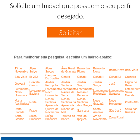
Solicite um Imóvel que possuem o seu perfil
desejado.
Solicitar
Para melhorar sua pesquisa, escolha um bairro abaixo:
15 de
Alpes
Alpes
Área Rural
Bairro das
Bairro do
Bairro Novo
Bela Vista
Novembro
Suíço
Suiços
de Gravatá
Flores
Norte
Campos
Boa Vista
Br 232
Centro
Cohab I
Cohab II
Cohab-Ll
Cruzeiro
Do Jordão
Gravatá
Jardim
Jardim
Jardim
Jardim
Lagoa do
Gravatá
Jucá
Centro
Petrópolis
Santana
Suiço
Suíço
Barro
Lotamento
Loteamento
Loteamento
Loteamento
Loteament
Loteamento
Loteamento
Loteamento
Novo
Novo
Raizes da
Recanto
Serra
Baviera
Redenção
Santana
Horizonte
Horizonte
Serra
Baraúna
Grande
Nossa
Nossa
Nossa
Maria
Novo
Novo
Norte
Senhora
Senhora da
Senhora
Ponto Alto
Auxiliadora
Gravatá
Horizonte
Aparecida
Aparecida
das Graças
Porta
Quinze de
Riacho do
Santo
Serra das
Prado
Sant ana
São José
Florada
Novembro
Mel
Antonio
Russas
Serra
Suiça
Suíça
Terreno do
Vale do
XV de
Zona Rural
Grande
Brasileira
Brasileira
Banco
Ipojuca
Novembro