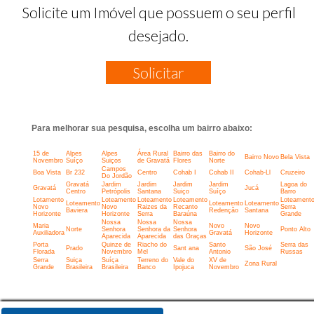
Solicite um Imóvel que possuem o seu perfil
desejado.
Solicitar
Para melhorar sua pesquisa, escolha um bairro abaixo:
15 de
Alpes
Alpes
Área Rural
Bairro das
Bairro do
Bairro Novo
Bela Vista
Novembro
Suíço
Suiços
de Gravatá
Flores
Norte
Campos
Boa Vista
Br 232
Centro
Cohab I
Cohab II
Cohab-Ll
Cruzeiro
Do Jordão
Gravatá
Jardim
Jardim
Jardim
Jardim
Lagoa do
Gravatá
Jucá
Centro
Petrópolis
Santana
Suiço
Suíço
Barro
Lotamento
Loteamento
Loteamento
Loteamento
Loteament
Loteamento
Loteamento
Loteamento
Novo
Novo
Raizes da
Recanto
Serra
Baviera
Redenção
Santana
Horizonte
Horizonte
Serra
Baraúna
Grande
Nossa
Nossa
Nossa
Maria
Novo
Novo
Norte
Senhora
Senhora da
Senhora
Ponto Alto
Auxiliadora
Gravatá
Horizonte
Aparecida
Aparecida
das Graças
Porta
Quinze de
Riacho do
Santo
Serra das
Prado
Sant ana
São José
Florada
Novembro
Mel
Antonio
Russas
Serra
Suiça
Suíça
Terreno do
Vale do
XV de
Zona Rural
Grande
Brasileira
Brasileira
Banco
Ipojuca
Novembro