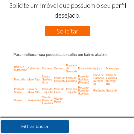
Solicite um Imóvel que possuem o seu perfil
desejado.
Solicitar
Para melhorar sua pesquisa, escolha um bairro abaixo:
Enseada
Baia De
California
Camela
Centro
de
Enseadinha
Ipojuca
Maracaípe
Maracaipe
Serrambi
Porto de
Porto de
Nossa
Porto de
Ponta de
Porto de
Galinhas
Galinhas
Muro Alto
Muro Alto
Senhora
Galinhas
Serrambi
Galinhas
(Merepe
(Merepe
do ó
(Merepe)
II)
III)
Recanto
Porto de
Praia de
Praia de
Praia do
Praia Do
Porto de
Rurópolis
Serrambi
Suape
Muro Alto
Toquinho
Cupe
Toquinho
Galinhas
Vila de
Vila do
Suape
Tamandaré
Porto de
Porto
Galinhas
Filtrar busca