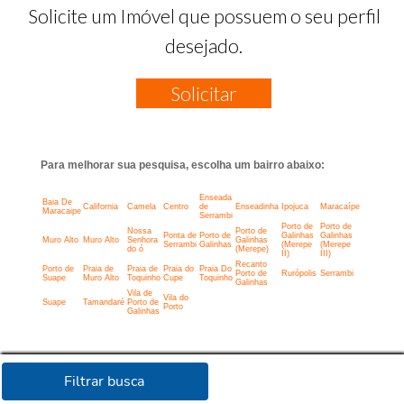
Solicite um Imóvel que possuem o seu perfil
desejado.
Solicitar
Para melhorar sua pesquisa, escolha um bairro abaixo:
Enseada
Baia De
California
Camela
Centro
de
Enseadinha
Ipojuca
Maracaípe
Maracaipe
Serrambi
Porto de
Porto de
Nossa
Porto de
Ponta de
Porto de
Galinhas
Galinhas
Muro Alto
Muro Alto
Senhora
Galinhas
Serrambi
Galinhas
(Merepe
(Merepe
do ó
(Merepe)
II)
III)
Recanto
Porto de
Praia de
Praia de
Praia do
Praia Do
Porto de
Rurópolis
Serrambi
Suape
Muro Alto
Toquinho
Cupe
Toquinho
Galinhas
Vila de
Vila do
Suape
Tamandaré
Porto de
Porto
Galinhas
Filtrar busca