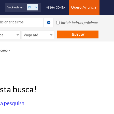
Quero Anunciar
Você está em:
MINHA CONTA
icionar bairros
Incluir bairros próximos
novo -
sta busca!
ra pesquisa