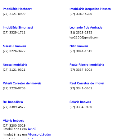
Imobiliária Hachbart
Imobiliária Jacqueline Hassen
(27) 2121-6999
(27) 3340-6280
Imobiliária Simonassi
Leonardo f de Andrade
(27) 3329-1711
(81) 2323-2322
leo2155@gmail.com
Marazul Imoveis
Neto Imoveis
(27) 3226-3422
(27) 3041-1515
Nossa Imobiliária
Paulo Ribeiro Imobiliária
(27) 2121-9321
(27) 3337-8004
Peterli Corretor de Imóveis
Raul Corretor de Imovei
(27) 3226-0709
(27) 3341-0961
Rci Imobiliária
Solaris Imóveis
(27) 3389-4572
(27) 3334-0130
Vitória Imóveis
(27) 3200-3029
Imobiliárias em
Acioli
Imobiliárias em
Afonso Cláudio