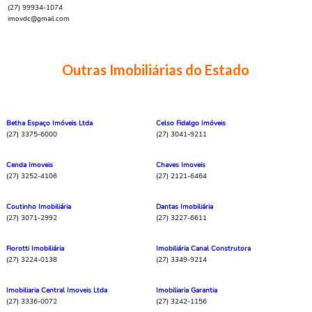
(27) 99934-1074
imovdc@gmail.com
Outras Imobiliárias do Estado
Betha Espaço Imóveis Ltda
Celso Fidalgo Imóveis
(27) 3375-6000
(27) 3041-9211
Cenda Imoveis
Chaves Imoveis
(27) 3252-4106
(27) 2121-6464
Coutinho Imobiliária
Dantas Imobiliária
(27) 3071-2992
(27) 3227-6611
Fiorotti Imobiliária
Imobiliária Canal Construtora
(27) 3224-0138
(27) 3349-9214
Imobiliaria Central Imoveis Ltda
Imobiliaria Garantia
(27) 3336-0072
(27) 3242-1156