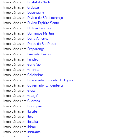
Imobiliárias em
Cristal do Norte
Imobiliárias em
Crubixa
Imobiliárias em
Desengano
Imobiliárias em
Divino de São Lourenço
Imobiliárias em
Divino Espirito Santo
Imobiliárias em
Djalma Coutinho
Imobiliárias em
Domingos Martins
Imobiliárias em
Dona America
Imobiliárias em
Dores do Rio Preto
Imobiliárias em
Ecoporanga
Imobiliárias em
Fazenda Guandu
Imobiliárias em
Fundão
Imobiliárias em
Garrafao
Imobiliárias em
Gironda
Imobiliárias em
Goiabeiras
Imobiliárias em
Governador Lacerda de Aguiar
Imobiliárias em
Governador Lindenberg
Imobiliárias em
Gruta
Imobiliárias em
Guaçuí
Imobiliárias em
Guarana
Imobiliárias em
Guarapari
Imobiliárias em
Ibatiba
Imobiliárias em
Ibes
Imobiliárias em
Ibicaba
Imobiliárias em
Ibiraçu
Imobiliárias em
Ibitirama