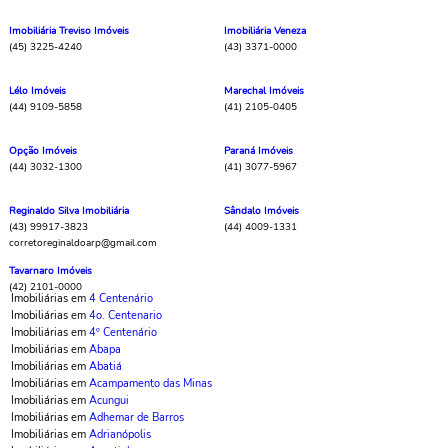
Imobiliária Treviso Imóveis
Imobiliária Veneza
(45) 3225-4240
(43) 3371-0000
Lélo Imóveis
Marechal Imóveis
(44) 9109-5858
(41) 2105-0405
Opção Imóveis
Paraná Imóveis
(44) 3032-1300
(41) 3077-5967
Reginaldo Silva Imobiliária
Sândalo Imóveis
(43) 99917-3823
(44) 4009-1331
corretoreginaldoarp@gmail.com
Tavarnaro Imóveis
(42) 2101-0000
Imobiliárias em
4 Centenário
Imobiliárias em
4o. Centenario
Imobiliárias em
4º Centenário
Imobiliárias em
Abapa
Imobiliárias em
Abatiá
Imobiliárias em
Acampamento das Minas
Imobiliárias em
Acungui
Imobiliárias em
Adhemar de Barros
Imobiliárias em
Adrianópolis