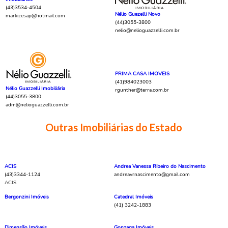
(43)3534-4504
Nélio Guazelli Novo
markizesap@hotmail.com
(44)3055-3800
nelio@nelioguazzelli.com.br
PRIMA CASA IMOVEIS
(41)984023003
Nélio Guazzelli Imobiliária
rgunther@terra.com.br
(44)3055-3800
adm@nelioguazzelli.com.br
Outras Imobiliárias do Estado
ACIS
Andrea Vanessa Ribeiro do Nascimento
(43)3344-1124
andreavrnascimento@gmail.com
ACIS
Bergonzini Imóveis
Catedral Imóveis
(41) 3242-1883
Dimensão Imóveis
Gonzaga Imóveis