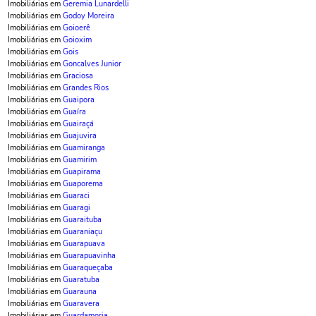
Imobiliárias em
Geremia Lunardelli
Imobiliárias em
Godoy Moreira
Imobiliárias em
Goioerê
Imobiliárias em
Goioxim
Imobiliárias em
Gois
Imobiliárias em
Goncalves Junior
Imobiliárias em
Graciosa
Imobiliárias em
Grandes Rios
Imobiliárias em
Guaipora
Imobiliárias em
Guaíra
Imobiliárias em
Guairaçá
Imobiliárias em
Guajuvira
Imobiliárias em
Guamiranga
Imobiliárias em
Guamirim
Imobiliárias em
Guapirama
Imobiliárias em
Guaporema
Imobiliárias em
Guaraci
Imobiliárias em
Guaragi
Imobiliárias em
Guaraituba
Imobiliárias em
Guaraniaçu
Imobiliárias em
Guarapuava
Imobiliárias em
Guarapuavinha
Imobiliárias em
Guaraqueçaba
Imobiliárias em
Guaratuba
Imobiliárias em
Guarauna
Imobiliárias em
Guaravera
Imobiliárias em
Guardamoria