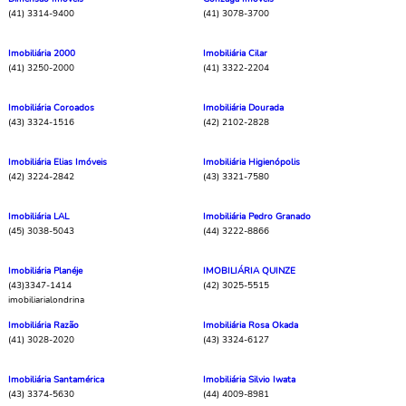
(41) 3314-9400
(41) 3078-3700
Imobiliária 2000
Imobiliária Cilar
(41) 3250-2000
(41) 3322-2204
Imobiliária Coroados
Imobiliária Dourada
(43) 3324-1516
(42) 2102-2828
Imobiliária Elias Imóveis
Imobiliária Higienópolis
(42) 3224-2842
(43) 3321-7580
Imobiliária LAL
Imobiliária Pedro Granado
(45) 3038-5043
(44) 3222-8866
Imobiliária Planéje
IMOBILIÁRIA QUINZE
(43)3347-1414
(42) 3025-5515
imobiliarialondrina
Imobiliária Razão
Imobiliária Rosa Okada
(41) 3028-2020
(43) 3324-6127
Imobiliária Santamérica
Imobiliária Silvio Iwata
(43) 3374-5630
(44) 4009-8981