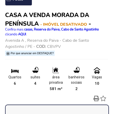
CASA A VENDA MORADA DA
PENÍNSULA
-
- IMÓVEL DESATIVADO
Confira mais
casas, Reserva do Paiva, Cabo de Santo Agostinho
clicando
AQUI
.
Avenida A , Reserva do Paiva - Cabo de Santo
Agostinho / PE -
COD:
CBVPV
Por que anunciar em DESTAQUE?
Quartos
suítes
área
banheiros
Vagas
privativa
sociais
6
4
10
581 m²
2