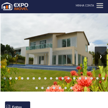
MINHA CONTA
‹
›
Fotos