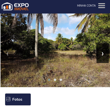
MINHA CONTA
‹
›
Fotos