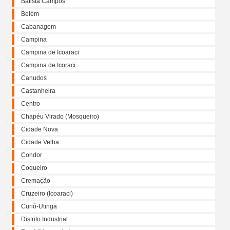
Batista Campos
Belém
Cabanagem
Campina
Campina de Icoaraci
Campina de Icoraci
Canudos
Castanheira
Centro
Chapéu Virado (Mosqueiro)
Cidade Nova
Cidade Velha
Condor
Coqueiro
Cremação
Cruzeiro (Icoaraci)
Curió-Utinga
Distrito Industrial