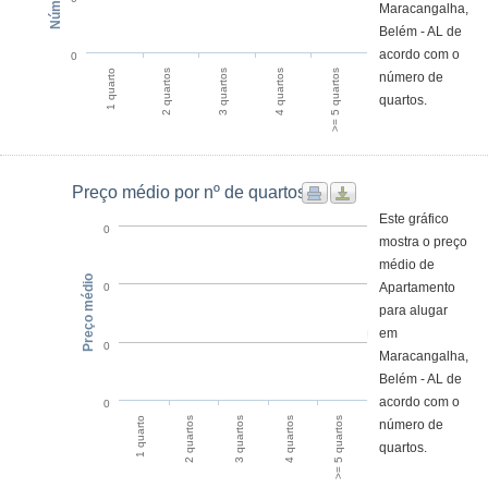
Maracangalha,
Belém - AL de
acordo com o
0
1 quarto
4 quartos
2 quartos
>= 5 quartos
3 quartos
número de
quartos.
Preço médio por nº de quartos
Este gráfico
0
mostra o preço
médio de
Preço médio
Apartamento
0
para alugar
em
0
Maracangalha,
Belém - AL de
acordo com o
0
1 quarto
4 quartos
2 quartos
>= 5 quartos
3 quartos
número de
quartos.