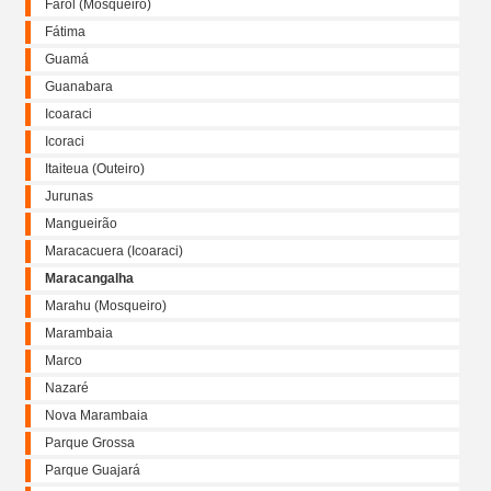
Farol (Mosqueiro)
Fátima
Guamá
Guanabara
Icoaraci
Icoraci
Itaiteua (Outeiro)
Jurunas
Mangueirão
Maracacuera (Icoaraci)
Maracangalha
Marahu (Mosqueiro)
Marambaia
Marco
Nazaré
Nova Marambaia
Parque Grossa
Parque Guajará