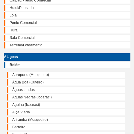
Galpão/Prédio Comercial
Hotel/Pousada
Loja
Ponto Comercial
Rural
Sala Comercial
Terreno/Loteamento
Alagoas
Belém
Aeroporto (Mosqueiro)
Água Boa (Outeiro)
Águas Lindas
Águas Negras (Icoaraci)
Agulha (Icoaraci)
Alça Viaria
Ariramba (Mosqueiro)
Barreiro