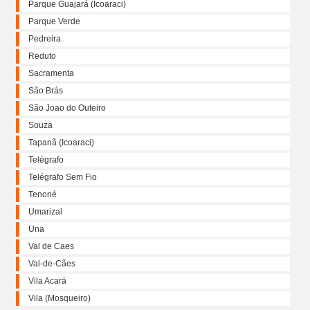
Parque Guajará (Icoaraci)
Parque Verde
Pedreira
Reduto
Sacramenta
São Brás
São Joao do Outeiro
Souza
Tapanã (Icoaraci)
Telégrafo
Telégrafo Sem Fio
Tenoné
Umarizal
Una
Val de Caes
Val-de-Cães
Vila Acará
Vila (Mosqueiro)