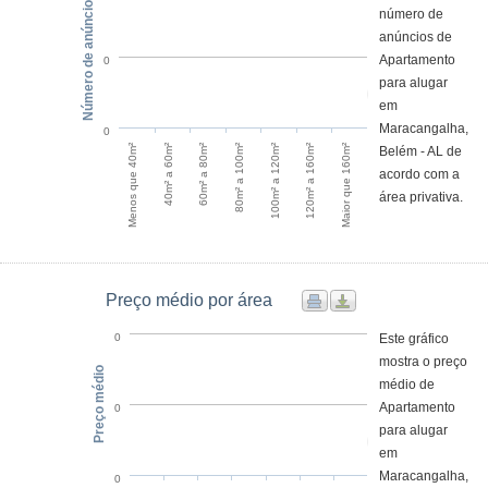
Número de anúncios
número de
anúncios de
Apartamento
0
para alugar
em
Maracangalha,
0
120m² a 160m²
Menos que 40m²
60m² a 80m²
100m² a 120m²
Maior que 160m²
40m² a 60m²
80m² a 100m²
Belém - AL de
acordo com a
área privativa.
Preço médio por área
Este gráfico
0
mostra o preço
Preço médio
médio de
Apartamento
0
para alugar
em
Maracangalha,
0