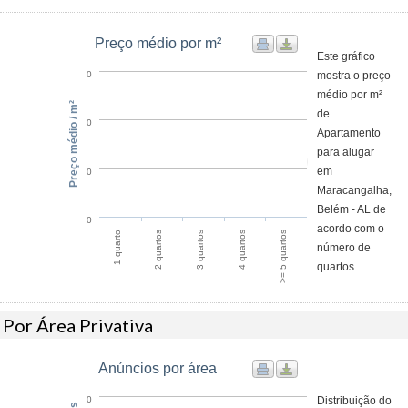
Preço médio por m²
Este gráfico
mostra o preço
0
médio por m²
Preço médio / m²
de
0
Apartamento
para alugar
em
0
Maracangalha,
Belém - AL de
0
acordo com o
1 quarto
4 quartos
2 quartos
>= 5 quartos
3 quartos
número de
quartos.
Por Área Privativa
Anúncios por área
Distribuição do
0