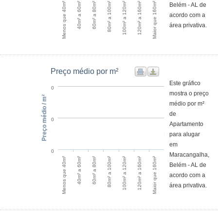
100m² a 120m²
120m² a 160m²
Maior que 160m²
Menos que 40m²
40m² a 60m²
60m² a 80m²
80m² a 100m²
Belém - AL de
acordo com a
área privativa.
Preço médio por m²
Este gráfico
0
mostra o preço
Preço médio / m²
médio por m²
de
0
Apartamento
para alugar
em
0
Maracangalha,
100m² a 120m²
120m² a 160m²
Maior que 160m²
Menos que 40m²
40m² a 60m²
60m² a 80m²
80m² a 100m²
Belém - AL de
acordo com a
área privativa.