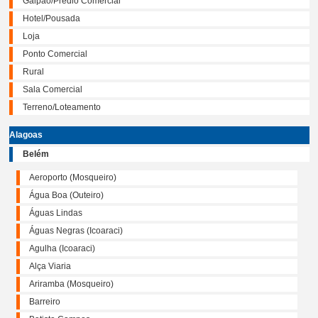
Galpão/Prédio Comercial
Hotel/Pousada
Loja
Ponto Comercial
Rural
Sala Comercial
Terreno/Loteamento
Alagoas
Belém
Aeroporto (Mosqueiro)
Água Boa (Outeiro)
Águas Lindas
Águas Negras (Icoaraci)
Agulha (Icoaraci)
Alça Viaria
Ariramba (Mosqueiro)
Barreiro