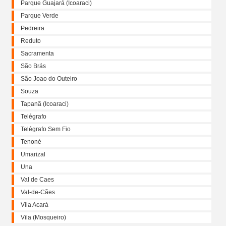
Parque Guajará (Icoaraci)
Parque Verde
Pedreira
Reduto
Sacramenta
São Brás
São Joao do Outeiro
Souza
Tapanã (Icoaraci)
Telégrafo
Telégrafo Sem Fio
Tenoné
Umarizal
Una
Val de Caes
Val-de-Cães
Vila Acará
Vila (Mosqueiro)