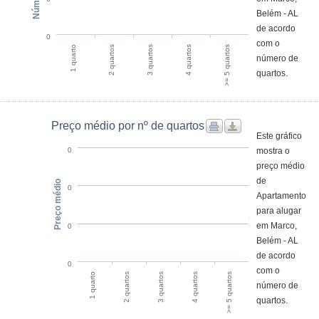
Belém - AL
de acordo
0
com o
1 quarto
2 quartos
3 quartos
4 quartos
>= 5 quartos
número de
quartos.
Preço médio por nº de quartos
Este gráfico
mostra o
0
preço médio
de
Preço médio
0
Apartamento
para alugar
em Marco,
0
Belém - AL
de acordo
0
com o
1 quarto
2 quartos
3 quartos
4 quartos
>= 5 quartos
número de
quartos.