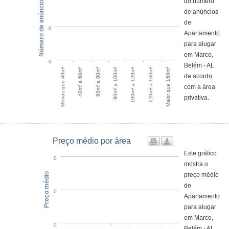
Número de anúncios
do número
de anúncios
de
0
Apartamento
para alugar
em Marco,
0
Belém - AL
Menos que 40m²
100m² a 120m²
40m² a 60m²
120m² a 160m²
60m² a 80m²
Maior que 160m²
80m² a 100m²
de acordo
com a área
privativa.
Preço médio por área
Este gráfico
0
mostra o
Preço médio
preço médio
de
0
Apartamento
para alugar
em Marco,
0
Belém - AL