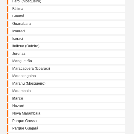
Farol (Mosqueiro)
Fátima
Guamá
Guanabara
Icoaraci
Icoraci
Itaiteua (Outeiro)
Jurunas
Mangueirão
Maracacuera (Icoaraci)
Maracangalha
Marahu (Mosqueiro)
Marambaia
Marco
Nazaré
Nova Marambaia
Parque Grossa
Parque Guajará