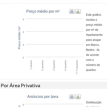
Preço médio por m²
Este gráfico
mostra o
0
preço médio
Preço médio / m²
por m² de
0
Apartamento
para alugar
em Marco,
0
Belém - AL
de acordo
0
com o
1 quarto
2 quartos
3 quartos
4 quartos
>= 5 quartos
número de
quartos.
Por Área Privativa
Anúncios por área
Distribuição
0