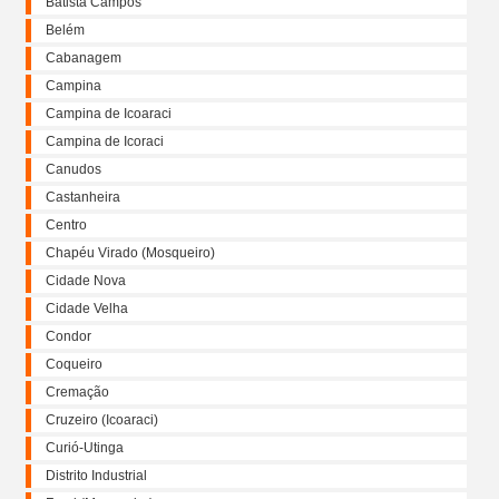
Batista Campos
Belém
Cabanagem
Campina
Campina de Icoaraci
Campina de Icoraci
Canudos
Castanheira
Centro
Chapéu Virado (Mosqueiro)
Cidade Nova
Cidade Velha
Condor
Coqueiro
Cremação
Cruzeiro (Icoaraci)
Curió-Utinga
Distrito Industrial