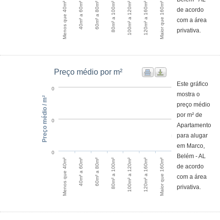
60m² a 80m²
40m² a 60m²
Menos que 40m²
Maior que 160m²
120m² a 160m²
100m² a 120m²
80m² a 100m²
de acordo
com a área
privativa.
Preço médio por m²
Este gráfico
0
mostra o
Preço médio / m²
preço médio
por m² de
0
Apartamento
para alugar
em Marco,
0
Belém - AL
60m² a 80m²
40m² a 60m²
Menos que 40m²
Maior que 160m²
120m² a 160m²
100m² a 120m²
80m² a 100m²
de acordo
com a área
privativa.