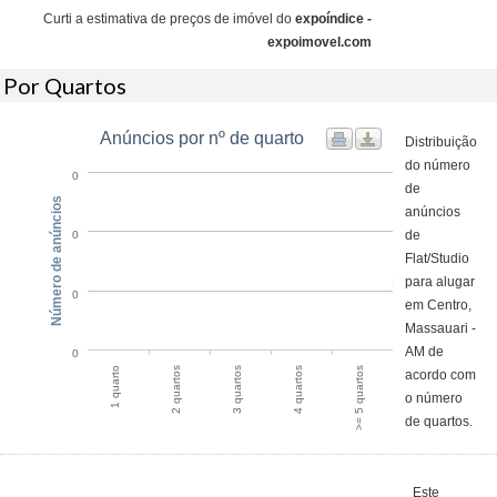
Curti a estimativa de preços de imóvel do
expoíndice -
expoimovel.com
Por Quartos
Anúncios por nº de quarto
Distribuição
do número
0
de
Número de anúncios
anúncios
de
0
Flat/Studio
para alugar
0
em Centro,
Massauari -
AM de
0
1 quarto
2 quartos
3 quartos
4 quartos
>= 5 quartos
acordo com
o número
de quartos.
Este