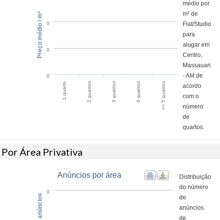
médio por
m² de
Preço médio / m²
Flat/Studio
0
para
alugar em
0
Centro,
Massauari
- AM de
0
>= 5 quartos
2 quartos
4 quartos
1 quarto
3 quartos
acordo
com o
número
de
quartos.
Por Área Privativa
Anúncios por área
Distribuição
do número
0
de
anúncios
de