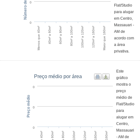
Número de anúncios
0
Flat/Studio
para alugar
em Centro,
0
Massauari -
Menos que 40m²
40m² a 60m²
60m² a 80m²
80m² a 100m²
100m² a 120m²
120m² a 160m²
Maior que 160m²
AM de
acordo com
a área
privativa.
Este
Preço médio por área
gráfico
mostra o
0
preço
Preço médio
médio de
Flat/Studio
0
para
alugar em
Centro,
0
Massauari
60m² a 80m²
40m² a 60m²
- AM de