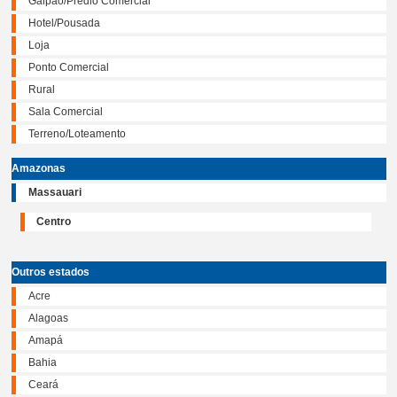
Galpão/Prédio Comercial
Hotel/Pousada
Loja
Ponto Comercial
Rural
Sala Comercial
Terreno/Loteamento
Amazonas
Massauari
Centro
Outros estados
Acre
Alagoas
Amapá
Bahia
Ceará