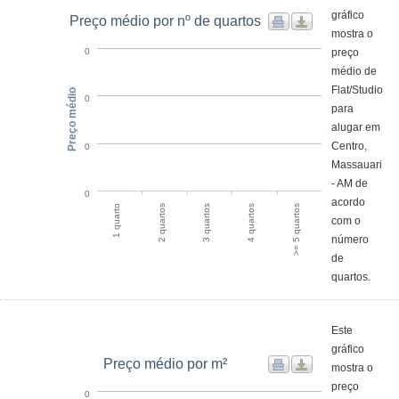
gráfico
Preço médio por nº de quartos
mostra o
preço
0
médio de
Flat/Studio
Preço médio
0
para
alugar em
Centro,
0
Massauari
- AM de
0
acordo
>= 5 quartos
2 quartos
4 quartos
1 quarto
3 quartos
com o
número
de
quartos.
Este
gráfico
Preço médio por m²
mostra o
preço
0