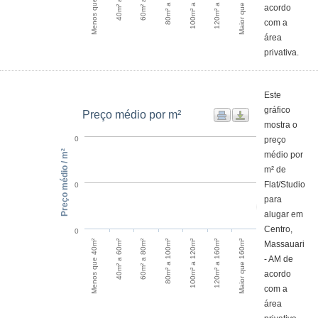
120m² a 160m²
Menos que 40m²
100m² a 120m²
Maior que 160m²
80m² a 100m²
acordo
com a
área
privativa.
Este
gráfico
Preço médio por m²
mostra o
preço
0
Preço médio / m²
médio por
m² de
Flat/Studio
0
para
alugar em
Centro,
0
120m² a 160m²
Menos que 40m²
60m² a 80m²
100m² a 120m²
Maior que 160m²
40m² a 60m²
80m² a 100m²
Massauari
- AM de
acordo
com a
área