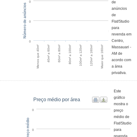
de
0
Número de anúncios
anúncios
de
Flat/Studio
0
para
revenda em
Centro,
0
Menos que 40m²
40m² a 60m²
60m² a 80m²
80m² a 100m²
100m² a 120m²
120m² a 160m²
Maior que 160m²
Massauari -
AM de
acordo com
a área
privativa.
Este
gráfico
Preço médio por área
mostra o
preço
0
médio de
Preço médio
Flat/Studio
para
0
revenda