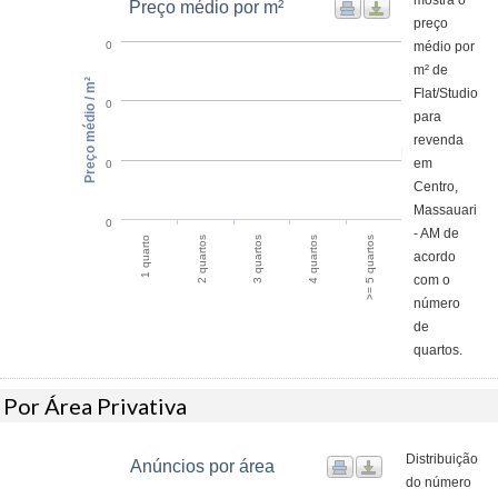
mostra o
Preço médio por m²
preço
médio por
0
m² de
Preço médio / m²
Flat/Studio
0
para
revenda
em
0
Centro,
Massauari
0
- AM de
>= 5 quartos
2 quartos
4 quartos
1 quarto
3 quartos
acordo
com o
número
de
quartos.
Por Área Privativa
Distribuição
Anúncios por área
do número