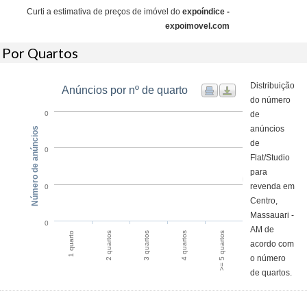
Curti a estimativa de preços de imóvel do
expoíndice -
expoimovel.com
Por Quartos
Distribuição
Anúncios por nº de quarto
do número
de
0
anúncios
Número de anúncios
de
0
Flat/Studio
para
revenda em
0
Centro,
Massauari -
0
AM de
1 quarto
2 quartos
3 quartos
4 quartos
>= 5 quartos
acordo com
o número
de quartos.