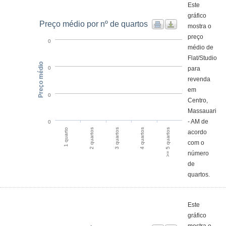
Este
gráfico
Preço médio por nº de quartos
mostra o
preço
0
médio de
Flat/Studio
Preço médio
para
0
revenda
em
0
Centro,
Massauari
- AM de
0
>= 5 quartos
2 quartos
4 quartos
1 quarto
3 quartos
acordo
com o
número
de
quartos.
Este
gráfico