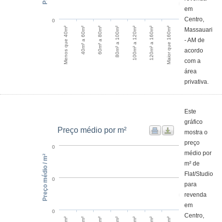
em
Centro,
0
120m² a 160m²
Menos que 40m²
60m² a 80m²
100m² a 120m²
Maior que 160m²
40m² a 60m²
80m² a 100m²
Massauari
- AM de
acordo
com a
área
privativa.
Este
gráfico
Preço médio por m²
mostra o
preço
0
médio por
Preço médio / m²
m² de
Flat/Studio
0
para
revenda
em
0
Centro,