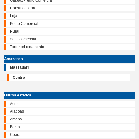
Galpão/Prédio Comercial
Hotel/Pousada
Loja
Ponto Comercial
Rural
Sala Comercial
Terreno/Loteamento
Amazonas
Massauari
Centro
Outros estados
Acre
Alagoas
Amapá
Bahia
Ceará