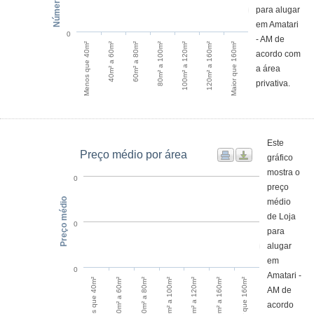
para alugar
em Amatari
0
- AM de
Menos que 40m²
40m² a 60m²
60m² a 80m²
80m² a 100m²
100m² a 120m²
120m² a 160m²
Maior que 160m²
acordo com
a área
privativa.
Este
Preço médio por área
gráfico
mostra o
0
preço
Preço médio
médio
de Loja
0
para
alugar
em
0
Amatari -
60m² a 80m²
40m² a 60m²
Menos que 40m²
Maior que 160m²
120m² a 160m²
100m² a 120m²
80m² a 100m²
AM de
acordo