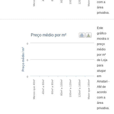
com a
área
privativa.
Este
gráfico
Preço médio por m²
mostra o
preço
0
Preço médio / m²
médio
por m²
de Loja
0
para
alugar
em
0
60m² a 80m²
40m² a 60m²
Menos que 40m²
Maior que 160m²
120m² a 160m²
100m² a 120m²
80m² a 100m²
Amatari -
AM de
acordo
com a
área
privativa.