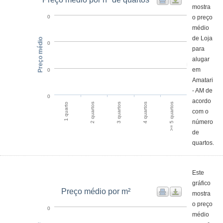
Preço médio por nº de quartos
mostra
o preço
0
médio
de Loja
Preço médio
0
para
alugar
em
0
Amatari
- AM de
0
acordo
2 quartos
1 quarto
>= 5 quartos
4 quartos
3 quartos
com o
número
de
quartos.
Este
gráfico
Preço médio por m²
mostra
o preço
0
médio