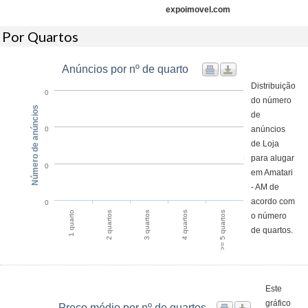
expoimovel.com
Por Quartos
Anúncios por nº de quarto
Distribuição
0
do número
Número de anúncios
de
anúncios
0
de Loja
para alugar
0
em Amatari
- AM de
acordo com
0
1 quarto
2 quartos
3 quartos
4 quartos
>= 5 quartos
o número
de quartos.
Este
gráfico