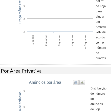
por m²
Preço médio / m²
de Loja
0
para
alugar
0
em
Amatari
- AM de
0
2 quartos
1 quarto
>= 5 quartos
4 quartos
3 quartos
acordo
com o
número
de
quartos.
Por Área Privativa
Anúncios por área
Distribuição
0
Número de anúncios
do número
de
anúncios
0
de Loja