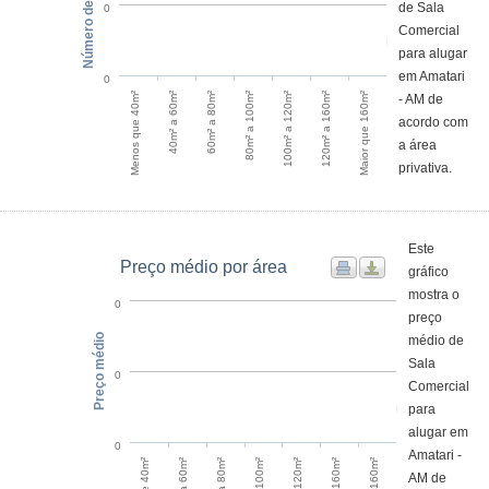
Número de anúncios
de Sala
0
Comercial
para alugar
em Amatari
0
Menos que 40m²
40m² a 60m²
60m² a 80m²
80m² a 100m²
100m² a 120m²
120m² a 160m²
Maior que 160m²
- AM de
acordo com
a área
privativa.
Este
Preço médio por área
gráfico
mostra o
0
preço
Preço médio
médio de
Sala
0
Comercial
para
alugar em
0
Amatari -
60m² a 80m²
40m² a 60m²
AM de