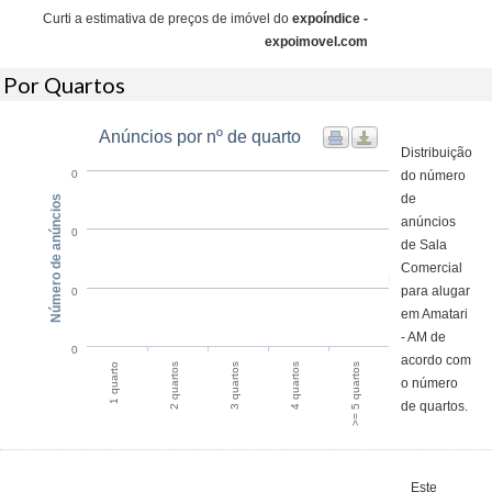
Curti a estimativa de preços de imóvel do
expoíndice -
expoimovel.com
Por Quartos
Anúncios por nº de quarto
Distribuição
do número
0
de
Número de anúncios
anúncios
0
de Sala
Comercial
para alugar
0
em Amatari
- AM de
0
acordo com
1 quarto
2 quartos
3 quartos
4 quartos
>= 5 quartos
o número
de quartos.
Este