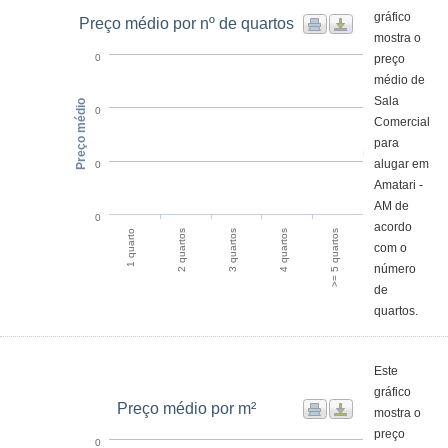
gráfico
Preço médio por nº de quartos
mostra o
preço
0
médio de
Sala
Preço médio
0
Comercial
para
alugar em
0
Amatari -
AM de
0
acordo
4 quartos
>= 5 quartos
1 quarto
2 quartos
3 quartos
com o
número
de
quartos.
Este
gráfico
Preço médio por m²
mostra o
preço
0