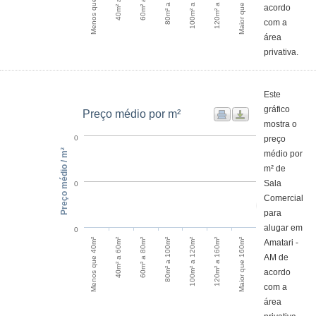
Menos que 40m²
Maior que 160m²
120m² a 160m²
100m² a 120m²
80m² a 100m²
acordo
com a
área
privativa.
Este
gráfico
Preço médio por m²
mostra o
preço
0
Preço médio / m²
médio por
m² de
Sala
0
Comercial
para
alugar em
0
60m² a 80m²
40m² a 60m²
Menos que 40m²
Maior que 160m²
120m² a 160m²
100m² a 120m²
80m² a 100m²
Amatari -
AM de
acordo
com a
área