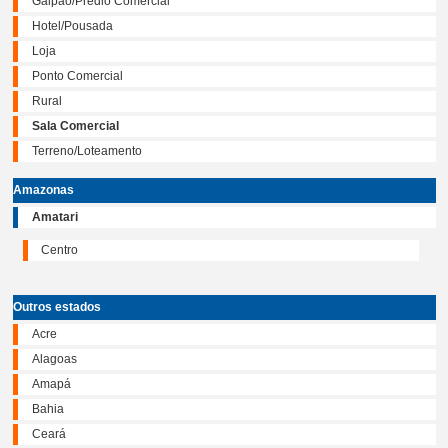
Galpão/Prédio Comercial
Hotel/Pousada
Loja
Ponto Comercial
Rural
Sala Comercial
Terreno/Loteamento
Amazonas
Amatari
Centro
Outros estados
Acre
Alagoas
Amapá
Bahia
Ceará