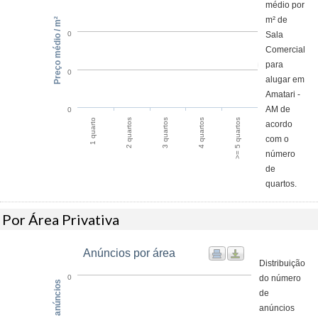
médio por
m² de
Preço médio / m²
Sala
0
Comercial
para
0
alugar em
Amatari -
AM de
0
4 quartos
>= 5 quartos
1 quarto
2 quartos
3 quartos
acordo
com o
número
de
quartos.
Por Área Privativa
Anúncios por área
Distribuição
do número
0
de
anúncios