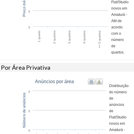
Preço médio / m²
Flat/Studio
novos em
0
Amaturá -
AM de
acordo
0
>= 5 quartos
2 quartos
4 quartos
1 quarto
3 quartos
com o
número
de
quartos.
Por Área Privativa
Anúncios por área
Distribuição
do número
0
Número de anúncios
de
anúncios
de
0
Flat/Studio
novos em
Amaturá -
0