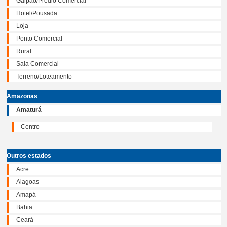
Galpão/Prédio Comercial
Hotel/Pousada
Loja
Ponto Comercial
Rural
Sala Comercial
Terreno/Loteamento
Amazonas
Amaturá
Centro
Outros estados
Acre
Alagoas
Amapá
Bahia
Ceará