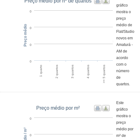
Preço médio por nº de quartos
gráfico
mostra o
0
preço
médio de
Preço médio
0
Flat/Studio
novos em
Amaturá -
0
AM de
acordo
0
com o
>= 5 quartos
2 quartos
4 quartos
1 quarto
3 quartos
número
de
quartos.
Este
Preço médio por m²
gráfico
mostra o
0
preço
médio por
m² de
0