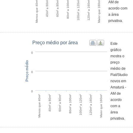
Menos que 40m²
40m² a 60m²
60m² a 80m²
80m² a 100m²
100m² a 120m²
120m² a 160m²
Maior que 160m²
AM de
acordo com
a área
privativa.
Preço médio por área
Este
gráfico
0
mostra o
Preço médio
preço
médio de
0
Flat/Studio
novos em
Amaturá -
0
AM de
120m² a 160m²
Menos que 40m²
60m² a 80m²
100m² a 120m²
Maior que 160m²
40m² a 60m²
80m² a 100m²
acordo
com a
área
privativa.