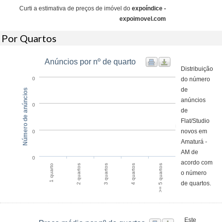
Curti a estimativa de preços de imóvel do
expoíndice -
expoimovel.com
Por Quartos
Anúncios por nº de quarto
Distribuição
do número
0
de
Número de anúncios
anúncios
0
de
Flat/Studio
novos em
0
Amaturá -
AM de
0
acordo com
1 quarto
2 quartos
3 quartos
4 quartos
>= 5 quartos
o número
de quartos.
Este