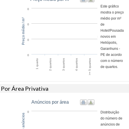
Este gráfico
0
mostra o preço
médio por m²
Preço médio / m²
de
0
Hotel/Pousada
novos em
0
Heliópolis,
Garanhuns -
PE de acordo
0
4 quartos
>= 5 quartos
1 quarto
2 quartos
3 quartos
com o número
de quartos.
Por Área Privativa
Anúncios por área
Distribuição
0
do número de
anúncios de