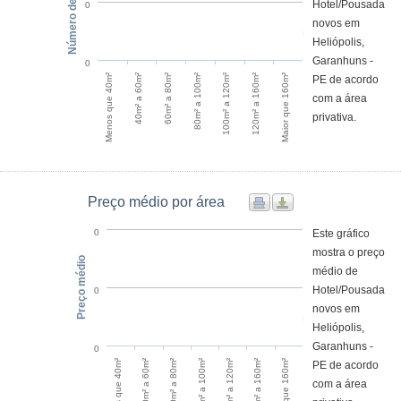
Número de anúncios
Hotel/Pousada
0
novos em
Heliópolis,
Garanhuns -
0
Maior que 160m²
60m² a 80m²
120m² a 160m²
40m² a 60m²
100m² a 120m²
Menos que 40m²
80m² a 100m²
PE de acordo
com a área
privativa.
Preço médio por área
Este gráfico
0
mostra o preço
Preço médio
médio de
Hotel/Pousada
0
novos em
Heliópolis,
Garanhuns -
0
Menos que 40m²
100m² a 120m²
40m² a 60m²
120m² a 160m²
60m² a 80m²
Maior que 160m²
80m² a 100m²
PE de acordo
com a área