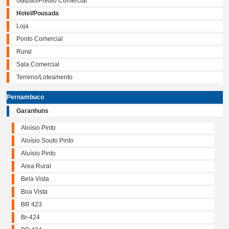
Galpão/Prédio Comercial
Hotel/Pousada
Loja
Ponto Comercial
Rural
Sala Comercial
Terreno/Loteamento
Pernambuco
Garanhuns
Aloísio Pinto
Aloísio Souto Pinto
Aluísio Pinto
Area Rural
Bela Vista
Boa Vista
BR 423
Br-424