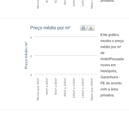
privativa.
Preço médio por m²
Este gráfico
0
mostra o preço
Preço médio / m²
médio por m²
de
0
Hotel/Pousada
novos em
Heliópolis,
0
Garanhuns -
Menos que 40m²
100m² a 120m²
40m² a 60m²
120m² a 160m²
60m² a 80m²
Maior que 160m²
80m² a 100m²
PE de acordo
com a área
privativa.