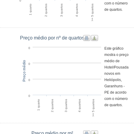
0
com o número
4 quartos
>= 5 quartos
1 quarto
2 quartos
3 quartos
de quartos.
Preço médio por nº de quartos
Este gráfico
0
mostra o preço
médio de
Preço médio
0
Hotel/Pousada
novos em
Heliópolis,
0
Garanhuns -
PE de acordo
0
com o número
4 quartos
>= 5 quartos
1 quarto
2 quartos
3 quartos
de quartos.
Preço médio por m²