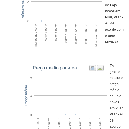
Número de anúncios
0
de Loja
novos em
Pilar, Pilar -
0
AL de
Menos que 40m²
40m² a 60m²
60m² a 80m²
80m² a 100m²
100m² a 120m²
120m² a 160m²
Maior que 160m²
acordo com
a área
privativa.
Este
Preço médio por área
gráfico
mostra o
0
preço
Preço médio
médio
de Loja
0
novos
em Pilar,
Pilar - AL
0
60m² a 80m²
40m² a 60m²
120m² a 160m²
100m² a 120m²
80m² a 100m²
de
acordo