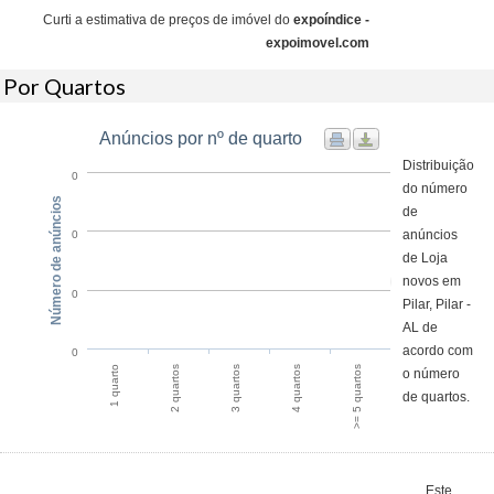
Curti a estimativa de preços de imóvel do
expoíndice -
expoimovel.com
Por Quartos
Anúncios por nº de quarto
Distribuição
0
do número
Número de anúncios
de
anúncios
0
de Loja
novos em
0
Pilar, Pilar -
AL de
acordo com
0
1 quarto
2 quartos
3 quartos
4 quartos
>= 5 quartos
o número
de quartos.
Este