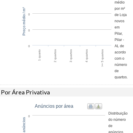
médio
por m²
Preço médio / m²
de Loja
0
novos
em
0
Pilar,
Pilar -
AL de
0
2 quartos
1 quarto
>= 5 quartos
4 quartos
3 quartos
acordo
com o
número
de
quartos.
Por Área Privativa
Anúncios por área
Distribuição
0
do número
de
anúncios