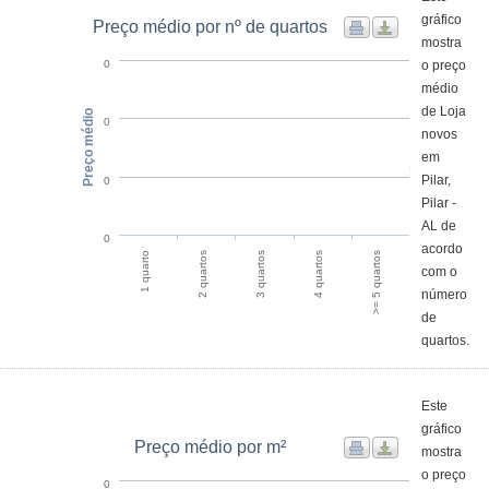
gráfico
Preço médio por nº de quartos
mostra
o preço
0
médio
de Loja
Preço médio
0
novos
em
Pilar,
0
Pilar -
AL de
0
acordo
2 quartos
1 quarto
>= 5 quartos
4 quartos
3 quartos
com o
número
de
quartos.
Este
gráfico
Preço médio por m²
mostra
o preço
0