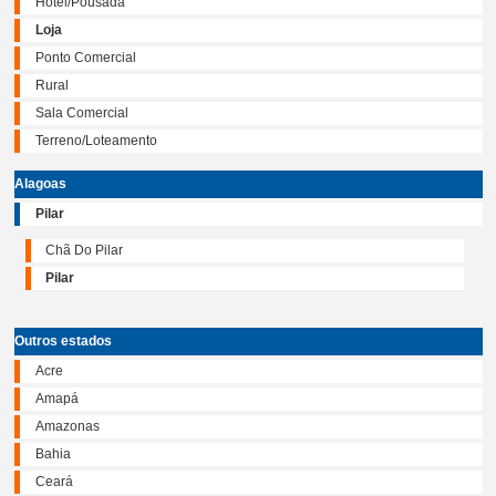
Hotel/Pousada
Loja
Ponto Comercial
Rural
Sala Comercial
Terreno/Loteamento
Alagoas
Pilar
Chã Do Pilar
Pilar
Outros estados
Acre
Amapá
Amazonas
Bahia
Ceará