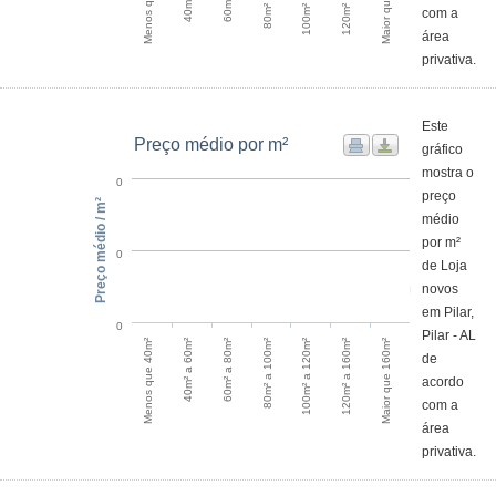
Menos que 40m²
Maior que 160m²
com a
área
privativa.
Este
Preço médio por m²
gráfico
mostra o
0
preço
Preço médio / m²
médio
por m²
0
de Loja
novos
em Pilar,
0
Pilar - AL
60m² a 80m²
40m² a 60m²
Menos que 40m²
Maior que 160m²
120m² a 160m²
100m² a 120m²
80m² a 100m²
de
acordo
com a
área
privativa.