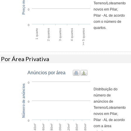
Preço médio / m²
Terreno/Loteamento
novos em Pilar,
0
Pilar - AL de acordo
com o número de
0
quartos.
1 quarto
2 quartos
3 quartos
4 quartos
>= 5 quartos
Por Área Privativa
Anúncios por área
0
Número de anúncios
Distribuição do
número de
anúncios de
0
Terreno/Loteamento
novos em Pilar,
Pilar - AL de acordo
0
com a área