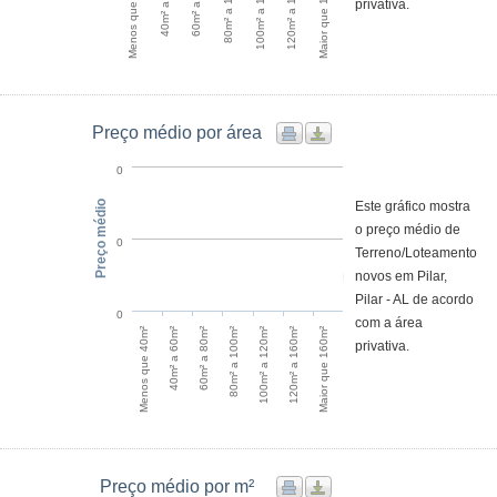
120m² a 160m²
Menos que 40m²
60m² a 80m²
100m² a 120m²
Maior que 160m²
40m² a 60m²
80m² a 100m²
privativa.
Preço médio por área
0
Preço médio
Este gráfico mostra
o preço médio de
0
Terreno/Loteamento
novos em Pilar,
Pilar - AL de acordo
0
com a área
100m² a 120m²
120m² a 160m²
Maior que 160m²
Menos que 40m²
40m² a 60m²
60m² a 80m²
80m² a 100m²
privativa.
Preço médio por m²