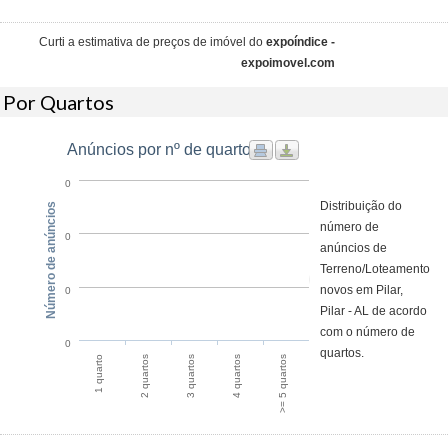
Curti a estimativa de preços de imóvel do
expoíndice -
expoimovel.com
Por Quartos
Anúncios por nº de quarto
0
Distribuição do
Número de anúncios
número de
0
anúncios de
Terreno/Loteamento
novos em Pilar,
0
Pilar - AL de acordo
com o número de
0
quartos.
1 quarto
2 quartos
3 quartos
4 quartos
>= 5 quartos