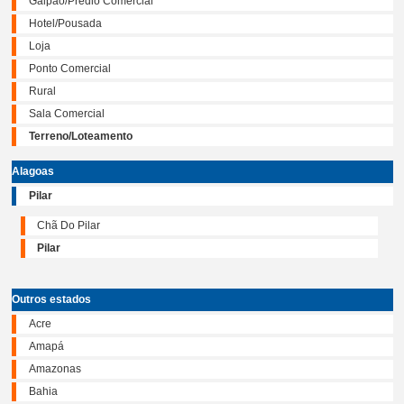
Galpão/Prédio Comercial
Hotel/Pousada
Loja
Ponto Comercial
Rural
Sala Comercial
Terreno/Loteamento
Alagoas
Pilar
Chã Do Pilar
Pilar
Outros estados
Acre
Amapá
Amazonas
Bahia