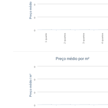
Preço médio
0
0
0
1 quarto
2 quartos
3 quartos
4 quartos
Preço médio por m²
0
Preço médio / m²
0
0
0