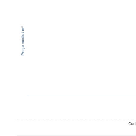
Preço médio / m²
Curt