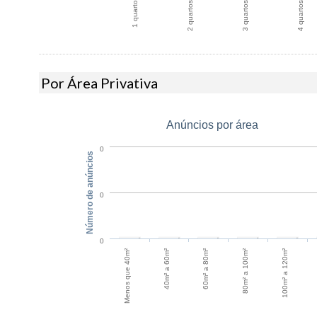
1 quarto
2 quartos
3 quartos
4 quartos
Por Área Privativa
Anúncios por área
0
Número de anúncios
0
0
60m² a 80m²
40m² a 60m²
100m² a 120m²
Menos que 40m²
80m² a 100m²