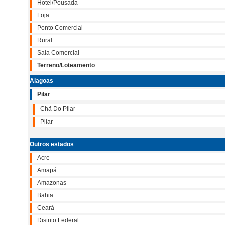
Hotel/Pousada
Loja
Ponto Comercial
Rural
Sala Comercial
Terreno/Loteamento
Alagoas
Pilar
Chã Do Pilar
Pilar
Outros estados
Acre
Amapá
Amazonas
Bahia
Ceará
Distrito Federal