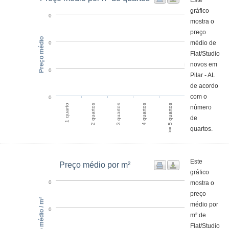
Este
gráfico
0
mostra o
preço
Preço médio
médio de
0
Flat/Studio
novos em
0
Pilar - AL
de acordo
com o
0
>= 5 quartos
2 quartos
4 quartos
1 quarto
3 quartos
número
de
quartos.
Este
Preço médio por m²
gráfico
mostra o
0
preço
Preço médio / m²
médio por
0
m² de
Flat/Studio