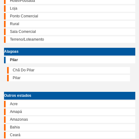
Hotel/Pousada
Loja
Ponto Comercial
Rural
Sala Comercial
Terreno/Loteamento
Alagoas
Pilar
Chã Do Pilar
Pilar
Outros estados
Acre
Amapá
Amazonas
Bahia
Ceará