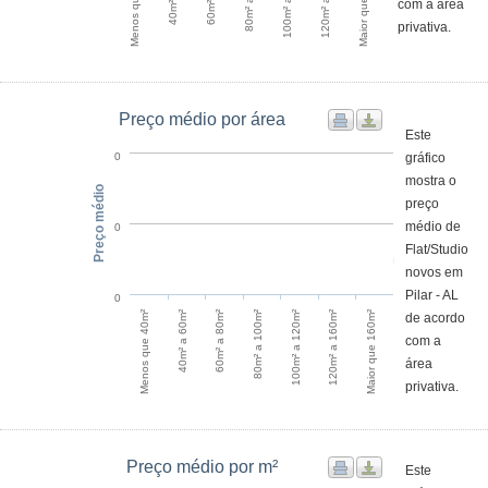
Menos que 40m²
Maior que 160m²
com a área
privativa.
Preço médio por área
Este
gráfico
0
mostra o
Preço médio
preço
médio de
0
Flat/Studio
novos em
Pilar - AL
0
120m² a 160m²
Menos que 40m²
60m² a 80m²
100m² a 120m²
Maior que 160m²
40m² a 60m²
80m² a 100m²
de acordo
com a
área
privativa.
Preço médio por m²
Este