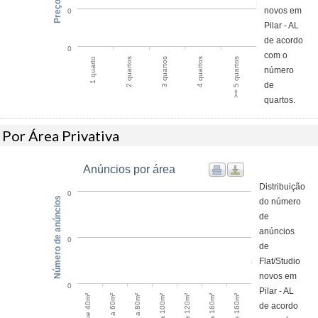
novos em
0
Pilar - AL
de acordo
0
com o
>= 5 quartos
2 quartos
4 quartos
1 quarto
3 quartos
número
de
quartos.
Por Área Privativa
Anúncios por área
Distribuição
0
Número de anúncios
do número
de
anúncios
0
de
Flat/Studio
novos em
0
Pilar - AL
40m² a 60m²
60m² a 80m²
80m² a 100m²
100m² a 120m²
120m² a 160m²
de acordo