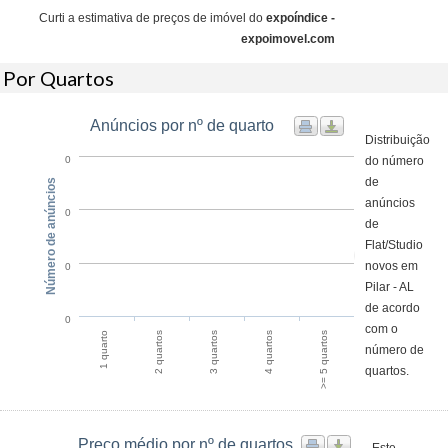
Curti a estimativa de preços de imóvel do
expoíndice -
expoimovel.com
Por Quartos
Anúncios por nº de quarto
Distribuição
do número
0
de
Número de anúncios
anúncios
0
de
Flat/Studio
novos em
0
Pilar - AL
de acordo
0
com o
1 quarto
2 quartos
3 quartos
4 quartos
>= 5 quartos
número de
quartos.
Preço médio por nº de quartos