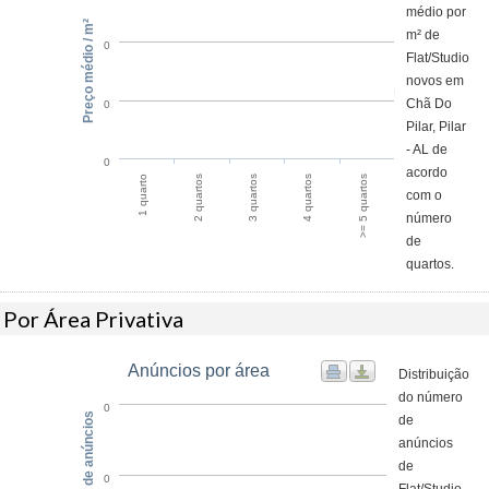
médio por
Preço médio / m²
m² de
0
Flat/Studio
novos em
Chã Do
0
Pilar, Pilar
- AL de
0
acordo
>= 5 quartos
2 quartos
4 quartos
1 quarto
3 quartos
com o
número
de
quartos.
Por Área Privativa
Anúncios por área
Distribuição
do número
0
Número de anúncios
de
anúncios
de
0