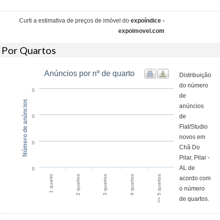
Curti a estimativa de preços de imóvel do
expoíndice -
expoimovel.com
Por Quartos
Anúncios por nº de quarto
Distribuição
do número
0
de
Número de anúncios
anúncios
de
0
Flat/Studio
novos em
0
Chã Do
Pilar, Pilar -
AL de
0
1 quarto
2 quartos
3 quartos
4 quartos
>= 5 quartos
acordo com
o número
de quartos.