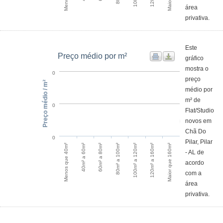
área
privativa.
Este
Preço médio por m²
gráfico
mostra o
0
preço
Preço médio / m²
médio por
m² de
0
Flat/Studio
novos em
Chã Do
0
Pilar, Pilar
120m² a 160m²
Menos que 40m²
60m² a 80m²
100m² a 120m²
Maior que 160m²
40m² a 60m²
80m² a 100m²
- AL de
acordo
com a
área
privativa.