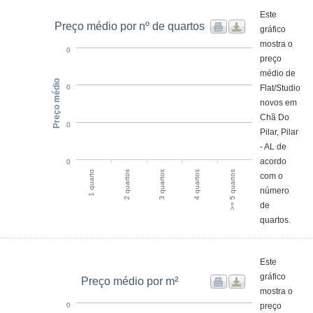
Este
Preço médio por nº de quartos
gráfico
mostra o
0
preço
médio de
Preço médio
Flat/Studio
0
novos em
Chã Do
0
Pilar, Pilar
- AL de
acordo
0
>= 5 quartos
2 quartos
4 quartos
1 quarto
3 quartos
com o
número
de
quartos.
Este
gráfico
Preço médio por m²
mostra o
preço
0