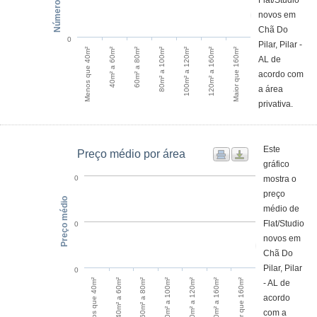
Flat/Studio
novos em
Chã Do
0
Pilar, Pilar -
Menos que 40m²
40m² a 60m²
60m² a 80m²
80m² a 100m²
100m² a 120m²
120m² a 160m²
Maior que 160m²
AL de
acordo com
a área
privativa.
Este
Preço médio por área
gráfico
mostra o
0
preço
Preço médio
médio de
Flat/Studio
0
novos em
Chã Do
Pilar, Pilar
0
120m² a 160m²
Menos que 40m²
60m² a 80m²
100m² a 120m²
Maior que 160m²
40m² a 60m²
80m² a 100m²
- AL de
acordo
com a