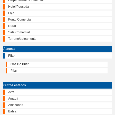
Galpão/Prédio Comercial
Hotel/Pousada
Loja
Ponto Comercial
Rural
Sala Comercial
Terreno/Loteamento
Alagoas
Pilar
Chã Do Pilar
Pilar
Outros estados
Acre
Amapá
Amazonas
Bahia