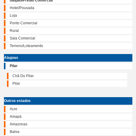
Galpão/Prédio Comercial
Hotel/Pousada
Loja
Ponto Comercial
Rural
Sala Comercial
Terreno/Loteamento
Alagoas
Pilar
Chã Do Pilar
Pilar
Outros estados
Acre
Amapá
Amazonas
Bahia