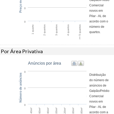
Preço médio / m²
Galpão/Prédio
Comercial
0
novos em
Pilar - AL de
acordo com o
0
2 quartos
1 quarto
>= 5 quartos
4 quartos
3 quartos
número de
quartos.
Por Área Privativa
Anúncios por área
0
Número de anúncios
Distribuição
do número de
anúncios de
0
Galpão/Prédio
Comercial
novos em
0
Pilar - AL de
acordo com a