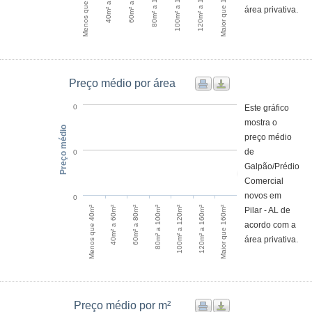
Menos que 40m²
40m² a 60m²
60m² a 80m²
80m² a 100m²
100m² a 120m²
120m² a 160m²
Maior que 160m²
área privativa.
Preço médio por área
Este gráfico
0
mostra o
Preço médio
preço médio
de
0
Galpão/Prédio
Comercial
novos em
0
120m² a 160m²
Menos que 40m²
60m² a 80m²
100m² a 120m²
Maior que 160m²
40m² a 60m²
80m² a 100m²
Pilar - AL de
acordo com a
área privativa.
Preço médio por m²