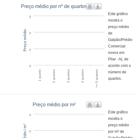
Preço médio por nº de quartos
Este gráfico
0
mostra o
preço médio
Preço médio
de
0
Galpão/Prédio
Comercial
0
novos em
Pilar - AL de
acordo com o
0
2 quartos
1 quarto
>= 5 quartos
4 quartos
3 quartos
número de
quartos.
Preço médio por m²
Este gráfico
0
mostra o
preço médio
por m² de
0