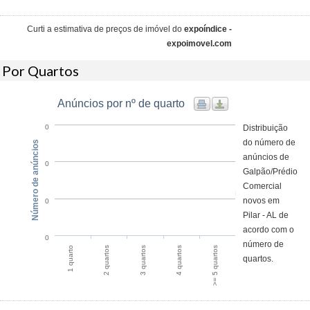
Curti a estimativa de preços de imóvel do
expoíndice -
expoimovel.com
Por Quartos
Anúncios por nº de quarto
Distribuição
0
do número de
Número de anúncios
anúncios de
0
Galpão/Prédio
Comercial
novos em
0
Pilar - AL de
acordo com o
0
número de
2 quartos
1 quarto
>= 5 quartos
4 quartos
3 quartos
quartos.