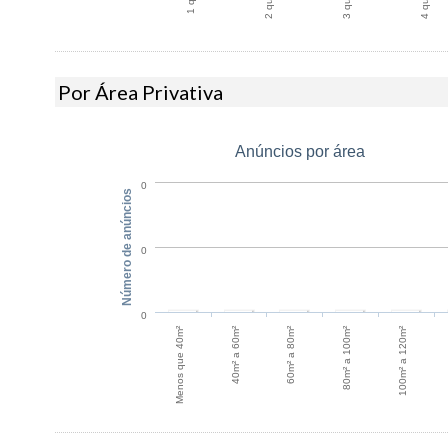
Por Área Privativa
Anúncios por área
0
Número de anúncios
0
0
60m² a 80m²
40m² a 60m²
100m² a 120m²
Menos que 40m²
80m² a 100m²