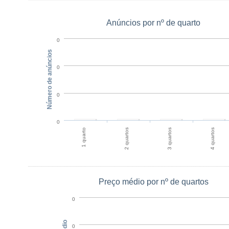
Anúncios por nº de quarto
0
Número de anúncios
0
0
0
1 quarto
2 quartos
3 quartos
4 quartos
Preço médio por nº de quartos
0
0