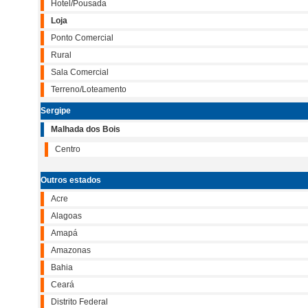
Hotel/Pousada
Loja
Ponto Comercial
Rural
Sala Comercial
Terreno/Loteamento
Sergipe
Malhada dos Bois
Centro
Outros estados
Acre
Alagoas
Amapá
Amazonas
Bahia
Ceará
Distrito Federal