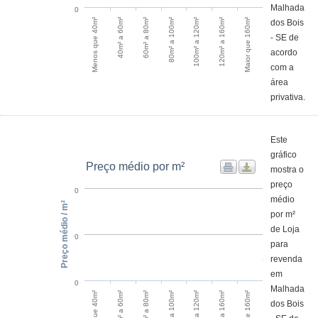
Malhada
0
60m² a 80m²
40m² a 60m²
Menos que 40m²
Maior que 160m²
120m² a 160m²
100m² a 120m²
80m² a 100m²
dos Bois
- SE de
acordo
com a
área
privativa.
Este
gráfico
Preço médio por m²
mostra o
preço
0
médio
Preço médio / m²
por m²
de Loja
0
para
revenda
em
0
Malhada
60m² a 80m²
40m² a 60m²
Menos que 40m²
Maior que 160m²
120m² a 160m²
100m² a 120m²
80m² a 100m²
dos Bois