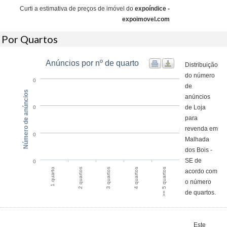
Curti a estimativa de preços de imóvel do
expoíndice -
expoimovel.com
Por Quartos
Anúncios por nº de quarto
Distribuição
do número
0
de
Número de anúncios
anúncios
de Loja
0
para
revenda em
0
Malhada
dos Bois -
SE de
0
1 quarto
2 quartos
3 quartos
4 quartos
>= 5 quartos
acordo com
o número
de quartos.
Este