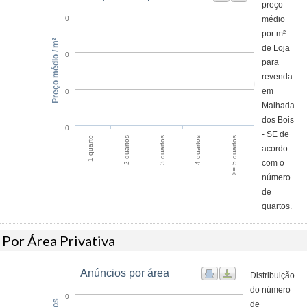
preço
médio
0
por m²
Preço médio / m²
de Loja
0
para
revenda
em
0
Malhada
dos Bois
0
- SE de
>= 5 quartos
2 quartos
4 quartos
1 quarto
3 quartos
acordo
com o
número
de
quartos.
Por Área Privativa
Anúncios por área
Distribuição
do número
0
de