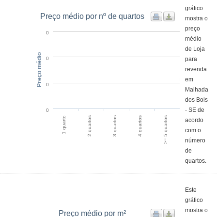
gráfico
Preço médio por nº de quartos
mostra o
preço
0
médio
de Loja
Preço médio
para
0
revenda
em
0
Malhada
dos Bois
- SE de
0
>= 5 quartos
2 quartos
4 quartos
1 quarto
3 quartos
acordo
com o
número
de
quartos.
Este
gráfico
mostra o
Preço médio por m²