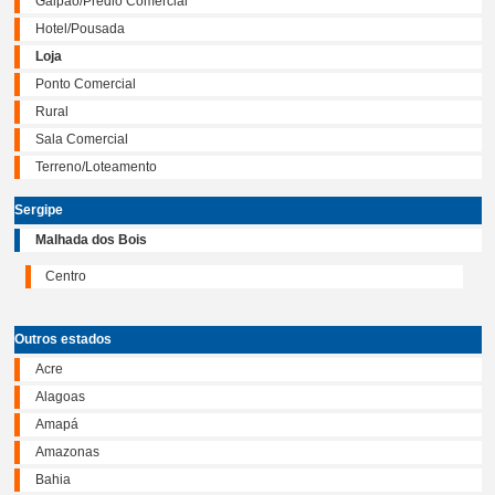
Galpão/Prédio Comercial
Hotel/Pousada
Loja
Ponto Comercial
Rural
Sala Comercial
Terreno/Loteamento
Sergipe
Malhada dos Bois
Centro
Outros estados
Acre
Alagoas
Amapá
Amazonas
Bahia